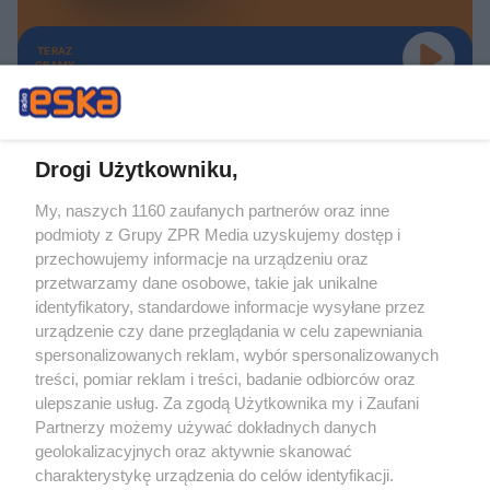
TERAZ
GRAMY
Drogi Użytkowniku,
My, naszych 1160 zaufanych partnerów oraz inne
Żaden utwór zamieszczony w serwisie nie może być powielany i
podmioty z Grupy ZPR Media uzyskujemy dostęp i
rozpowszechniany lub dalej rozpowszechniany w jakikolwiek sposób (w
tym także elektroniczny lub mechaniczny) na jakimkolwiek polu
przechowujemy informacje na urządzeniu oraz
eksploatacji w jakiejkolwiek formie, włącznie z umieszczaniem w Internecie
przetwarzamy dane osobowe, takie jak unikalne
bez pisemnej zgody właściciela praw. Jakiekolwiek użycie lub
wykorzystanie utworów w całości lub w części z naruszeniem prawa, tzn.
identyfikatory, standardowe informacje wysyłane przez
bez właściwej zgody, jest zabronione pod groźbą kary i może być ścigane
urządzenie czy dane przeglądania w celu zapewniania
prawnie.
spersonalizowanych reklam, wybór spersonalizowanych
treści, pomiar reklam i treści, badanie odbiorców oraz
ulepszanie usług. Za zgodą Użytkownika my i Zaufani
Partnerzy możemy używać dokładnych danych
geolokalizacyjnych oraz aktywnie skanować
charakterystykę urządzenia do celów identyfikacji.