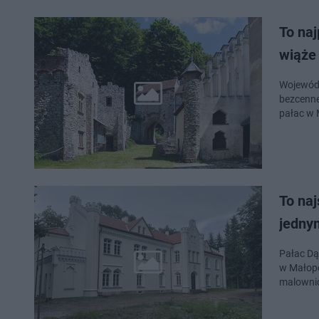
To naj
wiąże 
Wojewódz
bezcenne 
pałac w 
To naj
jednym
Pałac Dą
w Małopo
malowni