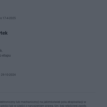
o 17-4-2025
ytek
k.
o etapu
 29-10-2024
ektroniczny lub mechaniczny) na jakimkolwiek polu eksploatacji w
ałości lub w części z naruszeniem prawa, tzn. bez właściwej zgody,