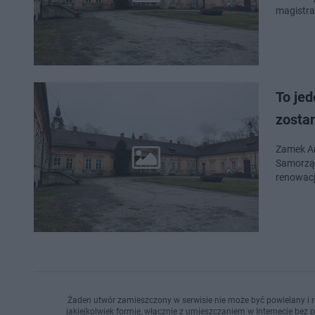
magistra
To je
zosta
Zamek An
Samorząd
renowacj
Żaden utwór zamieszczony w serwisie nie może być powielany i r
jakiejkolwiek formie, włącznie z umieszczaniem w Internecie bez 