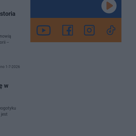
storia
anowią
rii –
no 1-7-2026
ię w
neogotyku
jest