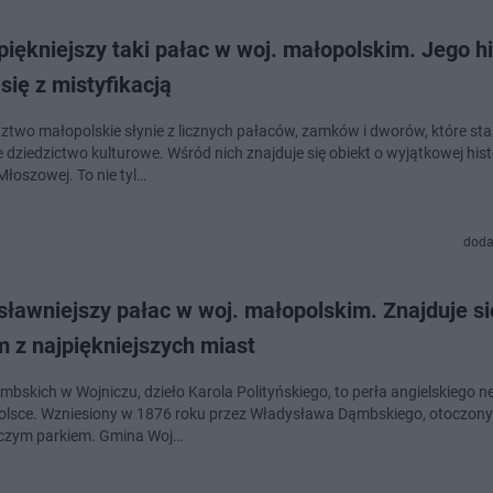
piękniejszy taki pałac w woj. małopolskim. Jego hi
się z mistyfikacją
two małopolskie słynie z licznych pałaców, zamków i dworów, które st
dziedzictwo kulturowe. Wśród nich znajduje się obiekt o wyjątkowej histo
Młoszowej. To nie tyl…
doda
sławniejszy pałac w woj. małopolskim. Znajduje s
 z najpiękniejszych miast
mbskich w Wojniczu, dzieło Karola Polityńskiego, to perła angielskiego 
lsce. Wzniesiony w 1876 roku przez Władysława Dąmbskiego, otoczony 
czym parkiem. Gmina Woj…