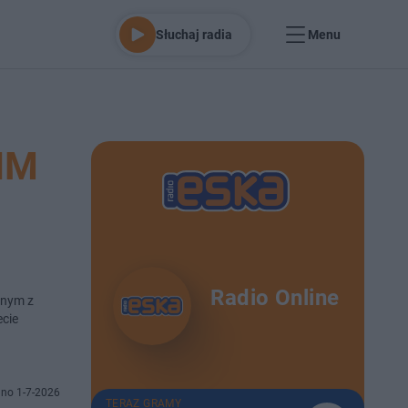
Słuchaj radia
Menu
IM
Radio Online
dnym z
ecie
no 1-7-2026
TERAZ GRAMY