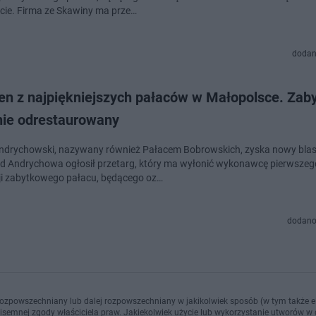
cie. Firma ze Skawiny ma prze…
dodan
den z najpiękniejszych pałaców w Małopolsce. Zab
nie odrestaurowany
drychowski, nazywany również Pałacem Bobrowskich, zyska nowy blas
 Andrychowa ogłosił przetarg, który ma wyłonić wykonawcę pierwszeg
i zabytkowego pałacu, będącego oz…
dodano
ozpowszechniany lub dalej rozpowszechniany w jakikolwiek sposób (w tym także el
pisemnej zgody właściciela praw. Jakiekolwiek użycie lub wykorzystanie utworów w c