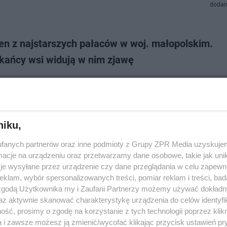
dodan
en z najstarszych pałaców w woj. małopolskim.
kańcy wsi widują w nim zjawę
st krajem, na którego mapie znajduje się wiele wspaniałych atrakcji tury
 tysięcy obiektów położonych na jej terenie zostało wpisanych do rejestr
. Ponad trzy tys…
niku,
doda
fanych partnerów oraz inne podmioty z Grupy ZPR Media uzyskujem
cje na urządzeniu oraz przetwarzamy dane osobowe, takie jak unika
jpiękniejsze pałace w województwie małopolskim.
je wysyłane przez urządzenie czy dane przeglądania w celu zapewn
klam, wybór spersonalizowanych treści, pomiar reklam i treści, bad
ują się w malowniczych miejscach
 zgodą Użytkownika my i Zaufani Partnerzy możemy używać dokład
az aktywnie skanować charakterystykę urządzenia do celów identyfi
 jest około 70 tysięcy obiektów wpisanych do rejestru zabytków. Ponad t
ść, prosimy o zgodę na korzystanie z tych technologii poprzez klikn
 pałace i zamki. Najpiękniejsze tego typu budowle są położone na terenie
ztwa małopolskiego.…
a i zawsze możesz ją zmienić/wycofać klikając przycisk ustawień pr