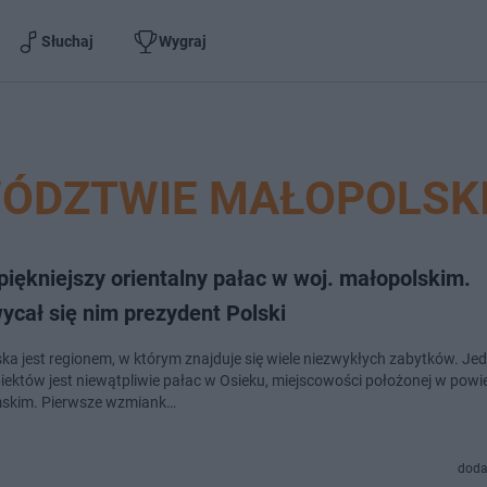
Słuchaj
Wygraj
WÓDZTWIE MAŁOPOLSK
piękniejszy orientalny pałac w woj. małopolskim.
ycał się nim prezydent Polski
ka jest regionem, w którym znajduje się wiele niezwykłych zabytków. Je
biektów jest niewątpliwie pałac w Osieku, miejscowości położonej w powi
mskim. Pierwsze wzmiank…
doda