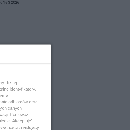
o 16-3-2026
stycznych.
u
no 5-3-2026
y dostęp i
lne identyfikatory,
iania
anie odbiorców oraz
nych danych
kacji. Ponieważ
rzy tysiące
ięcie „Akceptuję”.
ywatności znajdujący