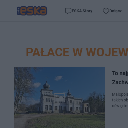
ESKA Story
Dołącz
PAŁACE W WOJE
To naj
Zachw
Małopols
takich o
oświęci