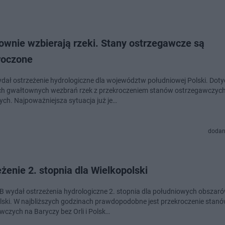
ownie wzbierają rzeki. Stany ostrzegawcze są
roczone
ał ostrzeżenie hydrologiczne dla województw południowej Polski. Doty
h gwałtownych wezbrań rzek z przekroczeniem stanów ostrzegawczych
ch. Najpoważniejsza sytuacja już je…
dodan
żenie 2. stopnia dla Wielkopolski
 wydał ostrzeżenia hydrologiczne 2. stopnia dla południowych obszar
lski. W najbliższych godzinach prawdopodobne jest przekroczenie stan
wczych na Baryczy bez Orli i Polsk…