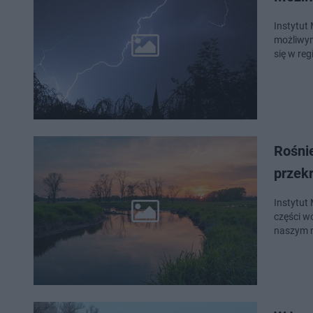
Instytut
możliwym
się w reg
Rośni
przek
Instytut 
części w
naszym r