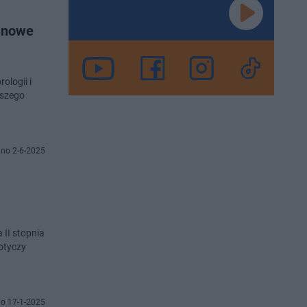
ł nowe
ologii i
aszego
no 2-6-2025
 II stopnia
otyczy
o 17-1-2025