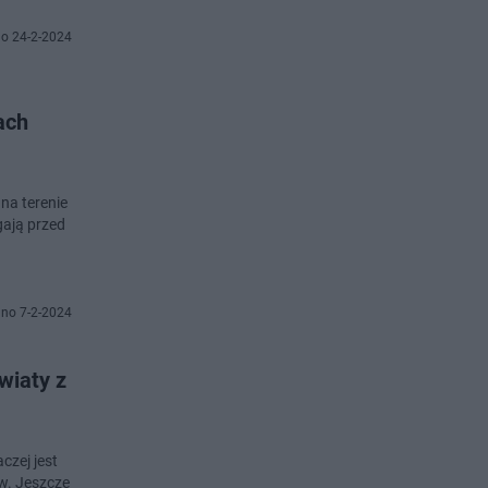
o 24-2-2024
ach
na terenie
gają przed
no 7-2-2024
wiaty z
czej jest
w. Jeszcze