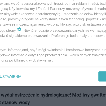
Meteorologii i Gospodarki Wodnej wydał ostrzeżenie hydrologiczne II stop
klam, wybór spersonalizowanych treści, pomiar reklam i treści, bad
elskiego. Ostrzega w nim przed 90-procentowym prawdopodobieństwem
 zgodą Użytkownika my i Zaufani Partnerzy możemy używać dokład
zenia stanów ostrzegawczych …
az aktywnie skanować charakterystykę urządzenia do celów identyfi
ść, prosimy o zgodę na korzystanie z tych technologii poprzez klikn
a i zawsze możesz ją zmienić/wycofać klikając przycisk ustawień pr
doda
ogu strony
. Niektóre rodzaje przetwarzania danych nie wymagaj
iwić się takiemu przetwarzaniu. Preferencje będą miały zastosowanie
ydało ostrzeżenie hydrologiczne dla woj. lubelsk
szymi informacjami, abyś mógł świadomie i komfortowo korzystać z
 Meteorologii i Gospodarki Wodnej wydał ostrzeżenie hydrologiczne II sto
gółowe informacje dotyczące przetwarzania Twoich danych znajdzi
em wód z przekroczeniem stanów ostrzegawczych na rzece Wieprz w wo
s
oraz po kliknięciu w „Ustawienia”.
m. Podobny alert obowią…
USTAWIENIA
doda
wydał ostrzeżenie hydrologiczne! Możliwy gwałt
t stanów wody