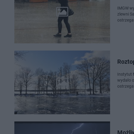
IMGW wyd
zlewni S
ostrzeg
Rozto
Instytut
wydało o
ostrzega
Możliw