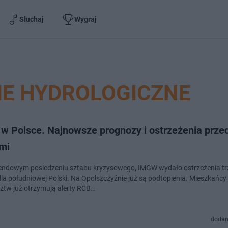
Słuchaj
Wygraj
IE HYDROLOGICZNE
 w Polsce. Najnowsze prognozy i ostrzeżenia prze
mi
ndowym posiedzeniu sztabu kryzysowego, IMGW wydało ostrzeżenia tr
dla południowej Polski. Na Opolszczyźnie już są podtopienia. Mieszkańcy
tw już otrzymują alerty RCB…
dodan