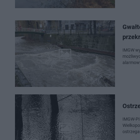
Gwałt
przek
IMGW wyd
możliwyc
alarmowy
Ostrze
IMGW-PIB
Wielkopo
ostrzega