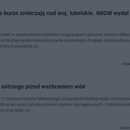
e burze zmierzają nad woj. lubelskie. IMGW wyda
ziałek w województwie lubelskim mogą pojawić się burze. Instytut Meteor
ki Wodnej wydał nowe ostrzeżenia pierwszego i drugiego stopnia dla n
 Których powiatów do…
doda
ostrzega przed wezbraniem wód
 17 stycznia Instytut Meteorologii i Gospodarki Wodnej wydał ostrzeżenia
zbraniem wód z przekroczeniem stanów ostrzegawczych. Ostrzeżenie d
kry oraz Redy i B…
dodan