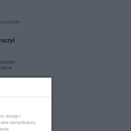
no 5-2-2024
roczył
opolskie
rzeki w
no 4-1-2024
y dostęp i
lne identyfikatory,
iania