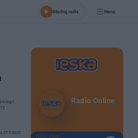
Słuchaj radia
Menu
d
Radio Online
zeciego
 12
o 27-7-2025
TERAZ GRAMY