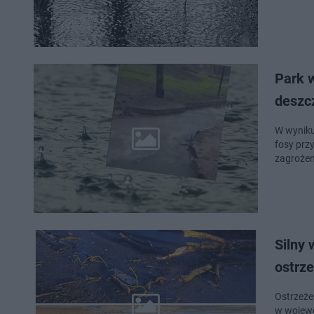
Park 
deszc
W wyniku
fosy prz
zagrożen
Silny 
ostrz
Ostrzeże
w wojewó