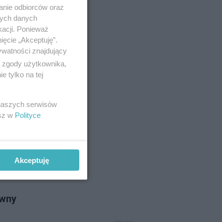
nia dla
anie odbiorców oraz
nych danych
kacji. Ponieważ
ięcie „Akceptuję”.
ywatności znajdujący
no 4-1-2024
ą zgody użytkownika,
 tylko na tej
iego!
 naszych serwisów
pnia przed
esz w
Polityce
j.
Akceptuję
no 2-1-2024
owny