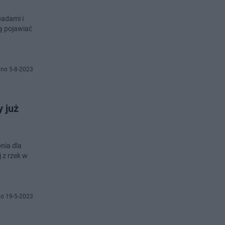
padami i
ą pojawiać
no 5-8-2023
 już
nia dla
 z rzek w
o 19-5-2023