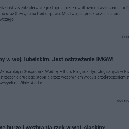
ał ostrzeżenie pierwszego stopnia przez gwałtownym wzrostem stan
anu oraz Strwiąża na Podkarpaciu. Możliwe jest przekroczenie stanu
awczego.
doda
py w woj. lubelskim. Jest ostrzeżenie IMGW!
 Meteorologii i Gospodarki Wodnej – Biuro Prognoz Hydrologicznych w K
strzeżenie drugiego stopnia przez wezbraniem wody z przekroczeniem 
wczych na Wiśle. Alert o…
dodano
e burze i wezbrania rzek w woj. śląskim!