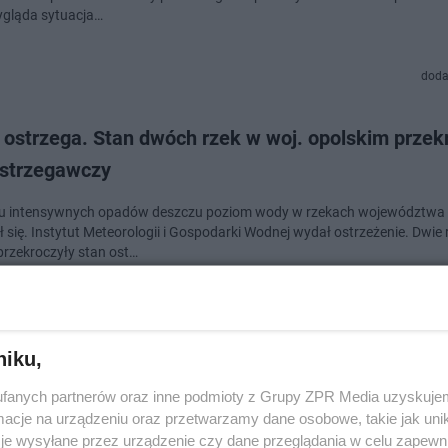
ygląda sytuacja…
doda
ostrzega. Stan dwóch rzek w woj. opolskim przek
ostrzegawczy
u intensywnych opadów deszczu poziom wody w rzekach województwa 
 się. Instytut Meteorologii i Gospodarki Wodnej wydał ostrzeżenie. Dwie 
 przekroczyły stan ost…
doda
niku,
alert IMGW. Kilka rzek w woj. lubelskim może
fanych partnerów oraz inne podmioty z Grupy ZPR Media uzyskujem
roczyć stany ostrzegawcze
cje na urządzeniu oraz przetwarzamy dane osobowe, takie jak unika
je wysyłane przez urządzenie czy dane przeglądania w celu zapewn