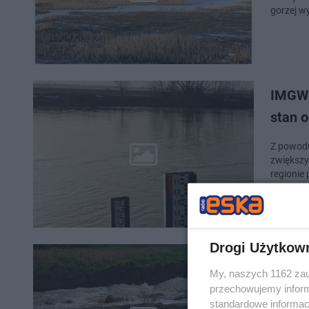
gorzej w
IMGW 
stan 
Z powod
zwiększył
regionie
Drogi Użytkow
Nowy 
My, naszych 1162 zau
przek
przechowujemy informa
standardowe informac