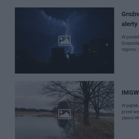
Groźn
alerty
W ponied
Gospodar
regionu.
IMGW 
W piątek,
przed we
zlewni W