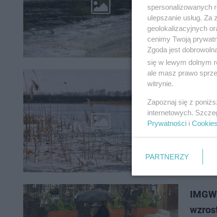
Instytut 
spersonalizowanych re
woj. lub
ulepszanie usług. Za
przekroc
geolokalizacyjnych or
cenimy Twoją prywatno
Zgoda jest dobrowoln
się w lewym dolnym r
ale masz prawo sprzec
witrynie.
IMGW w
Zapoznaj się z poniż
Instytut
internetowych. Szcze
wezbrani
Prywatności
i
Cookie
lubelski
PARTNERZY
IMGW 
wzros