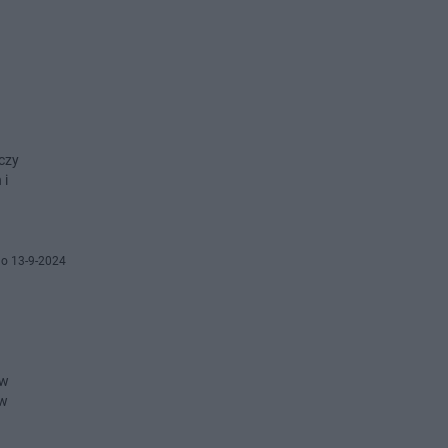
czy
 i
o 13-9-2024
ów
ów