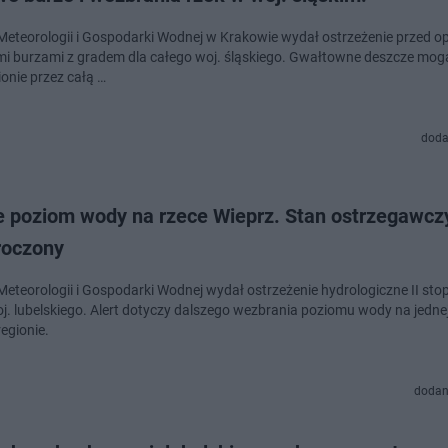
 Meteorologii i Gospodarki Wodnej w Krakowie wydał ostrzeżenie przed o
i burzami z gradem dla całego woj. śląskiego. Gwałtowne deszcze mog
ionie przez całą …
doda
e poziom wody na rzece Wieprz. Stan ostrzegawczy
roczony
Meteorologii i Gospodarki Wodnej wydał ostrzeżenie hydrologiczne II stop
oj. lubelskiego. Alert dotyczy dalszego wezbrania poziomu wody na jednej
egionie.
dodan