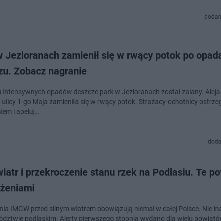
dodan
w Jezioranach zamienił się w rwący potok po opad
zu. Zobacz nagranie
 intensywnych opadów deszcze park w Jezioranach został zalany. Aleja 
y ulicy 1-go Maja zamieniła się w rwący potok. Strażacy-ochotnicy ostrze
iem i apeluj…
doda
wiatr i przekroczenie stanu rzek na Podlasiu. Te po
eżeniami
nia IMGW przed silnym wiatrem obowiązują niemal w całej Polsce. Nie ina
dztwie podlaskim. Alerty pierwszego stopnia wydano dla wielu powiató