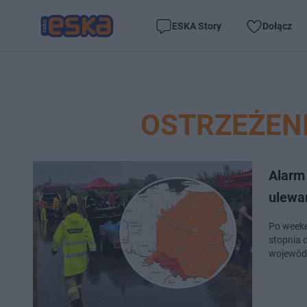
ESKA Story
Dołącz
OSTRZEŻEN
Alarm
ulewa
Po weeke
stopnia 
wojewódz