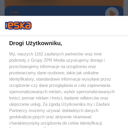
TERAZ
GRAMY
Drogi Użytkowniku,
My, naszych 1162 zaufanych partnerów oraz inne
Żaden utwór zamieszczony w serwisie nie może być powielany i
podmioty z Grupy ZPR Media uzyskujemy dostęp i
rozpowszechniany lub dalej rozpowszechniany w jakikolwiek sposób (w
tym także elektroniczny lub mechaniczny) na jakimkolwiek polu
przechowujemy informacje na urządzeniu oraz
eksploatacji w jakiejkolwiek formie, włącznie z umieszczaniem w Internecie
przetwarzamy dane osobowe, takie jak unikalne
bez pisemnej zgody właściciela praw. Jakiekolwiek użycie lub
wykorzystanie utworów w całości lub w części z naruszeniem prawa, tzn.
identyfikatory, standardowe informacje wysyłane przez
bez właściwej zgody, jest zabronione pod groźbą kary i może być ścigane
urządzenie czy dane przeglądania w celu zapewniania
prawnie.
spersonalizowanych reklam, wybór spersonalizowanych
treści, pomiar reklam i treści, badanie odbiorców oraz
ulepszanie usług. Za zgodą Użytkownika my i Zaufani
Partnerzy możemy używać dokładnych danych
geolokalizacyjnych oraz aktywnie skanować
charakterystykę urządzenia do celów identyfikacji.