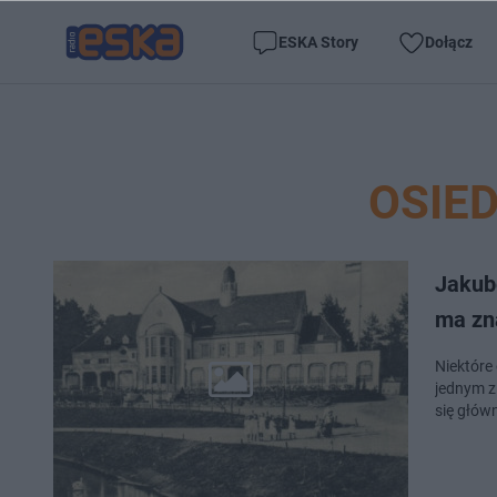
ESKA Story
Dołącz
OSIE
Jakub
ma zn
Niektóre 
jednym z 
się główn