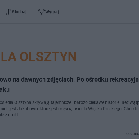
Słuchaj
Wygraj
DLA OLSZTYN
owo na dawnych zdjęciach. Po ośrodku rekreacyjn
aku
osiedla Olsztyna skrywają tajemnicze i bardzo ciekawe historie. Bez wątp
nich jest Jakubowo, które jest częścią osiedla Wojska Polskiego. Choć te
ie z urokl…
dodano