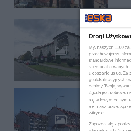
Najlep
ale ja
Drogi Użytkow
Wiele os
My, naszych 1160 zau
mieszkań
przechowujemy informa
Jednak w
standardowe informac
spersonalizowanych re
ulepszanie usług. Za
geolokalizacyjnych or
cenimy Twoją prywatno
Zgoda jest dobrowoln
Na tym
się w lewym dolnym r
było w
ale masz prawo sprzec
witrynie.
W Olszty
dziećmi,
Zapoznaj się z poniż
Osiedlem
internetowych. Szcze