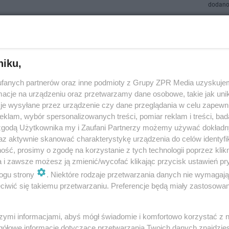
dodano
sze osiedla do życia w Olsztynie według AI. „W mi
k na wsi”
niku,
ób uważa, że ciszą i spokojem można się cieszyć tylko na wsiach. Sporo
fanych partnerów oraz inne podmioty z Grupy ZPR Media uzyskujem
ców stolicy Warmii i Mazur uciekło od miejskiego zgiełku do podolsztyńs
cje na urządzeniu oraz przetwarzamy dane osobowe, takie jak unika
 Olsztynie także można…
je wysyłane przez urządzenie czy dane przeglądania w celu zapewn
klam, wybór spersonalizowanych treści, pomiar reklam i treści, bad
 zgodą Użytkownika my i Zaufani Partnerzy możemy używać dokład
doda
az aktywnie skanować charakterystykę urządzenia do celów identyfi
ść, prosimy o zgodę na korzystanie z tych technologii poprzez klikn
a i zawsze możesz ją zmienić/wycofać klikając przycisk ustawień pr
 osiedlu w Olsztynie mieszka najwięcej ludzi. Da
ogu strony
. Niektóre rodzaje przetwarzania danych nie wymagaj
sią
iwić się takiemu przetwarzaniu. Preferencje będą miały zastosowanie
nie mamy 23 osiedla. Niektóre z nich są wyjątkowo odpowiednie dla rodzi
 co nie dziwi, że są chętnie wybierane właśnie przez tych mieszkańców mi
szymi informacjami, abyś mógł świadomie i komfortowo korzystać z
, na którym mieszka na…
gółowe informacje dotyczące przetwarzania Twoich danych znajdzi