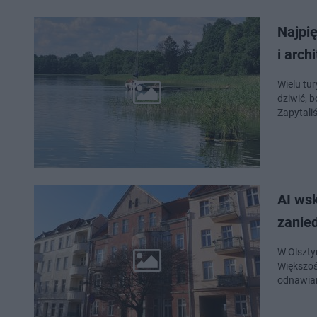
Najpię
i arch
Wielu tu
dziwić, 
Zapytali
AI wsk
zanie
W Olsztyn
Większoś
odnawia