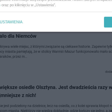
s
oraz po kliknięciu w „Ustawienia”.
doda
USTAWIENIA
ajdowała się olsztyńska „Korea”. Osiedle baraków
ało dla Niemców
krywa wiele miejsc, z którymi związane są ciekawe historie. Zapewne tylk
cy miasta pamiętają, że w stolicy Warmii i Mazur funkcjonowało mało s
baraków, przez m…
doda
większe osiedle Olsztyna. Jest dwadzieścia razy 
jmniejsze z nich!
ie jest podzielony na dzielnice, lecz na osiedla, co z kolei sprawia kłopot 
com miasta. Niektórzy nie wiedzą dokładnie, gdzie kończy się jedno, a z