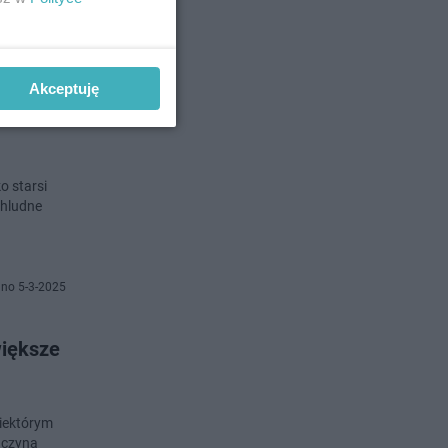
no 5-5-2025
Akceptuję
o starsi
chludne
no 5-3-2025
większe
niektórym
aczyna