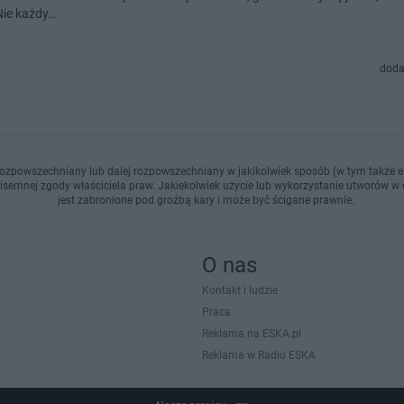
Nie każdy…
doda
ozpowszechniany lub dalej rozpowszechniany w jakikolwiek sposób (w tym także el
pisemnej zgody właściciela praw. Jakiekolwiek użycie lub wykorzystanie utworów w c
jest zabronione pod groźbą kary i może być ścigane prawnie.
O nas
Kontakt i ludzie
Praca
Reklama na ESKA.pl
Reklama w Radiu ESKA