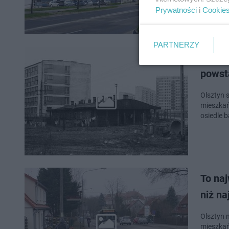
Prywatności
i
Cookie
PARTNERZY
Tu zn
powst
Olsztyn s
mieszkań
osiedle 
To naj
niż na
Olsztyn n
mieszkań