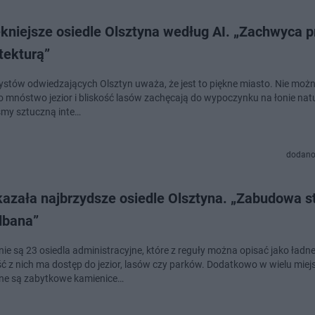
kniejsze osiedle Olsztyna według AI. „Zachwyca p
itekturą”
rystów odwiedzających Olsztyn uważa, że jest to piękne miasto. Nie moż
bo mnóstwo jezior i bliskość lasów zachęcają do wypoczynku na łonie nat
śmy sztuczną inte…
dodano
azała najbrzydsze osiedle Olsztyna. „Zabudowa st
dbana”
ie są 23 osiedla administracyjne, które z reguły można opisać jako ładne
ć z nich ma dostęp do jezior, lasów czy parków. Dodatkowo w wielu miej
ne są zabytkowe kamienice…