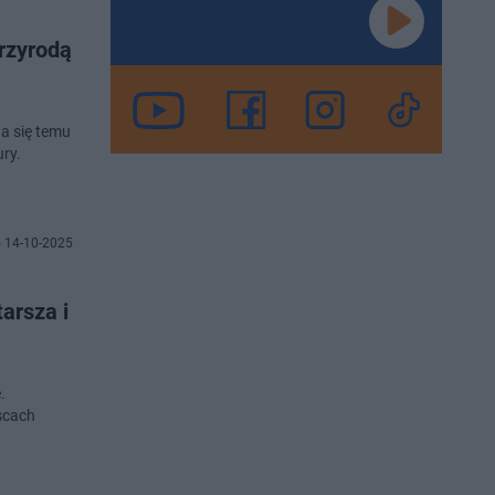
rzyrodą
na się temu
ury.
 14-10-2025
arsza i
.
scach