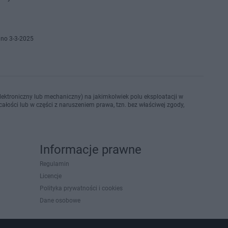
no 3-3-2025
ektroniczny lub mechaniczny) na jakimkolwiek polu eksploatacji w
ałości lub w części z naruszeniem prawa, tzn. bez właściwej zgody,
Informacje prawne
Regulamin
Licencje
Polityka prywatności i cookies
Dane osobowe