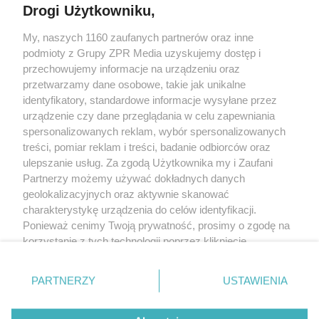
Drogi Użytkowniku,
My, naszych 1160 zaufanych partnerów oraz inne
Żaden utwór zamieszczony w serwisie nie może być powielany i
podmioty z Grupy ZPR Media uzyskujemy dostęp i
rozpowszechniany lub dalej rozpowszechniany w jakikolwiek sposób (w
tym także elektroniczny lub mechaniczny) na jakimkolwiek polu
przechowujemy informacje na urządzeniu oraz
eksploatacji w jakiejkolwiek formie, włącznie z umieszczaniem w Internecie
przetwarzamy dane osobowe, takie jak unikalne
bez pisemnej zgody właściciela praw. Jakiekolwiek użycie lub
wykorzystanie utworów w całości lub w części z naruszeniem prawa, tzn.
identyfikatory, standardowe informacje wysyłane przez
bez właściwej zgody, jest zabronione pod groźbą kary i może być ścigane
urządzenie czy dane przeglądania w celu zapewniania
prawnie.
spersonalizowanych reklam, wybór spersonalizowanych
treści, pomiar reklam i treści, badanie odbiorców oraz
ulepszanie usług. Za zgodą Użytkownika my i Zaufani
Partnerzy możemy używać dokładnych danych
geolokalizacyjnych oraz aktywnie skanować
charakterystykę urządzenia do celów identyfikacji.
O nas
Ponieważ cenimy Twoją prywatność, prosimy o zgodę na
korzystanie z tych technologii poprzez kliknięcie
Informacje prawne
„Akceptuję”. Zgoda jest dobrowolna i zawsze możesz ją
zmienić/wycofać klikając przycisk ustawień prywatności
Nasze serwisy
PARTNERZY
USTAWIENIA
znajdujący się w lewym dolnym rogu strony
. Niektóre
rodzaje przetwarzania danych nie wymagają zgody
© 2026 Grupa ZPR Media