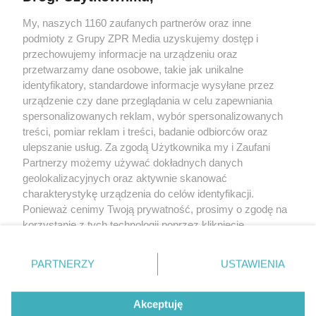
My, naszych 1160 zaufanych partnerów oraz inne
Żaden utwór zamieszczony w serwisie nie może być powielany i
podmioty z Grupy ZPR Media uzyskujemy dostęp i
rozpowszechniany lub dalej rozpowszechniany w jakikolwiek sposób (w
tym także elektroniczny lub mechaniczny) na jakimkolwiek polu
przechowujemy informacje na urządzeniu oraz
eksploatacji w jakiejkolwiek formie, włącznie z umieszczaniem w Internecie
przetwarzamy dane osobowe, takie jak unikalne
bez pisemnej zgody właściciela praw. Jakiekolwiek użycie lub
wykorzystanie utworów w całości lub w części z naruszeniem prawa, tzn.
identyfikatory, standardowe informacje wysyłane przez
bez właściwej zgody, jest zabronione pod groźbą kary i może być ścigane
urządzenie czy dane przeglądania w celu zapewniania
prawnie.
spersonalizowanych reklam, wybór spersonalizowanych
treści, pomiar reklam i treści, badanie odbiorców oraz
ulepszanie usług. Za zgodą Użytkownika my i Zaufani
Partnerzy możemy używać dokładnych danych
geolokalizacyjnych oraz aktywnie skanować
charakterystykę urządzenia do celów identyfikacji.
O nas
Ponieważ cenimy Twoją prywatność, prosimy o zgodę na
korzystanie z tych technologii poprzez kliknięcie
Informacje prawne
„Akceptuję”. Zgoda jest dobrowolna i zawsze możesz ją
zmienić/wycofać klikając przycisk ustawień prywatności
Nasze serwisy
PARTNERZY
USTAWIENIA
znajdujący się w lewym dolnym rogu strony
. Niektóre
rodzaje przetwarzania danych nie wymagają zgody
© 2026 Grupa ZPR Media
Akceptuję
użytkownika, ale masz prawo sprzeciwić się takiemu