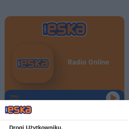
Radio Online
TERAZ
GRAMY
Drogi Użytkowniku,