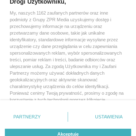
Drogi Użytkowniku,
My, naszych 1162 zaufanych partnerów oraz inne
Żaden utwór zamieszczony w serwisie nie może być powielany i
podmioty z Grupy ZPR Media uzyskujemy dostęp i
rozpowszechniany lub dalej rozpowszechniany w jakikolwiek sposób (w
tym także elektroniczny lub mechaniczny) na jakimkolwiek polu
przechowujemy informacje na urządzeniu oraz
eksploatacji w jakiejkolwiek formie, włącznie z umieszczaniem w Internecie
przetwarzamy dane osobowe, takie jak unikalne
bez pisemnej zgody właściciela praw. Jakiekolwiek użycie lub
wykorzystanie utworów w całości lub w części z naruszeniem prawa, tzn.
identyfikatory, standardowe informacje wysyłane przez
bez właściwej zgody, jest zabronione pod groźbą kary i może być ścigane
urządzenie czy dane przeglądania w celu zapewniania
prawnie.
spersonalizowanych reklam, wybór spersonalizowanych
treści, pomiar reklam i treści, badanie odbiorców oraz
ulepszanie usług. Za zgodą Użytkownika my i Zaufani
Partnerzy możemy używać dokładnych danych
geolokalizacyjnych oraz aktywnie skanować
charakterystykę urządzenia do celów identyfikacji.
O nas
Ponieważ cenimy Twoją prywatność, prosimy o zgodę na
korzystanie z tych technologii poprzez kliknięcie
Informacje prawne
„Akceptuję”. Zgoda jest dobrowolna i zawsze możesz ją
zmienić/wycofać klikając przycisk ustawień prywatności
Nasze serwisy
PARTNERZY
USTAWIENIA
znajdujący się w lewym dolnym rogu strony
. Niektóre
rodzaje przetwarzania danych nie wymagają zgody
© 2026 Grupa ZPR Media
Akceptuję
użytkownika, ale masz prawo sprzeciwić się takiemu