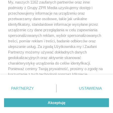
My, naszych 1162 zaufanych partnerów oraz inne
Żaden utwór zamieszczony w serwisie nie może być powielany i
podmioty z Grupy ZPR Media uzyskujemy dostęp i
rozpowszechniany lub dalej rozpowszechniany w jakikolwiek sposób (w
tym także elektroniczny lub mechaniczny) na jakimkolwiek polu
przechowujemy informacje na urządzeniu oraz
eksploatacji w jakiejkolwiek formie, włącznie z umieszczaniem w Internecie
przetwarzamy dane osobowe, takie jak unikalne
bez pisemnej zgody właściciela praw. Jakiekolwiek użycie lub
wykorzystanie utworów w całości lub w części z naruszeniem prawa, tzn.
identyfikatory, standardowe informacje wysyłane przez
bez właściwej zgody, jest zabronione pod groźbą kary i może być ścigane
urządzenie czy dane przeglądania w celu zapewniania
prawnie.
spersonalizowanych reklam, wybór spersonalizowanych
treści, pomiar reklam i treści, badanie odbiorców oraz
ulepszanie usług. Za zgodą Użytkownika my i Zaufani
Partnerzy możemy używać dokładnych danych
geolokalizacyjnych oraz aktywnie skanować
charakterystykę urządzenia do celów identyfikacji.
O nas
Ponieważ cenimy Twoją prywatność, prosimy o zgodę na
korzystanie z tych technologii poprzez kliknięcie
Informacje prawne
„Akceptuję”. Zgoda jest dobrowolna i zawsze możesz ją
zmienić/wycofać klikając przycisk ustawień prywatności
Nasze serwisy
PARTNERZY
USTAWIENIA
znajdujący się w lewym dolnym rogu strony
. Niektóre
rodzaje przetwarzania danych nie wymagają zgody
© 2026 Grupa ZPR Media
Akceptuję
użytkownika, ale masz prawo sprzeciwić się takiemu
przetwarzaniu. Preferencje będą miały zastosowanie tylko
ESKA Story
Dołącz
Słuchaj
Wygraj