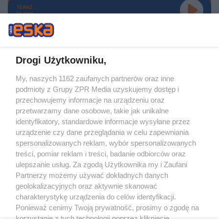
TERAZ
GRAMY
Drogi Użytkowniku,
My, naszych 1162 zaufanych partnerów oraz inne
Żaden utwór zamieszczony w serwisie nie może być powielany i
podmioty z Grupy ZPR Media uzyskujemy dostęp i
rozpowszechniany lub dalej rozpowszechniany w jakikolwiek sposób (w
tym także elektroniczny lub mechaniczny) na jakimkolwiek polu
przechowujemy informacje na urządzeniu oraz
eksploatacji w jakiejkolwiek formie, włącznie z umieszczaniem w Internecie
przetwarzamy dane osobowe, takie jak unikalne
bez pisemnej zgody właściciela praw. Jakiekolwiek użycie lub
wykorzystanie utworów w całości lub w części z naruszeniem prawa, tzn.
identyfikatory, standardowe informacje wysyłane przez
bez właściwej zgody, jest zabronione pod groźbą kary i może być ścigane
urządzenie czy dane przeglądania w celu zapewniania
prawnie.
spersonalizowanych reklam, wybór spersonalizowanych
treści, pomiar reklam i treści, badanie odbiorców oraz
ulepszanie usług. Za zgodą Użytkownika my i Zaufani
Partnerzy możemy używać dokładnych danych
geolokalizacyjnych oraz aktywnie skanować
charakterystykę urządzenia do celów identyfikacji.
O nas
Ponieważ cenimy Twoją prywatność, prosimy o zgodę na
korzystanie z tych technologii poprzez kliknięcie