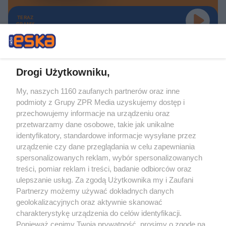
TERAZ
GRAMY
Drogi Użytkowniku,
My, naszych 1160 zaufanych partnerów oraz inne
Żaden utwór zamieszczony w serwisie nie może być powielany i
podmioty z Grupy ZPR Media uzyskujemy dostęp i
rozpowszechniany lub dalej rozpowszechniany w jakikolwiek sposób (w
tym także elektroniczny lub mechaniczny) na jakimkolwiek polu
przechowujemy informacje na urządzeniu oraz
eksploatacji w jakiejkolwiek formie, włącznie z umieszczaniem w Internecie
przetwarzamy dane osobowe, takie jak unikalne
bez pisemnej zgody właściciela praw. Jakiekolwiek użycie lub
wykorzystanie utworów w całości lub w części z naruszeniem prawa, tzn.
identyfikatory, standardowe informacje wysyłane przez
bez właściwej zgody, jest zabronione pod groźbą kary i może być ścigane
urządzenie czy dane przeglądania w celu zapewniania
prawnie.
spersonalizowanych reklam, wybór spersonalizowanych
treści, pomiar reklam i treści, badanie odbiorców oraz
ulepszanie usług. Za zgodą Użytkownika my i Zaufani
Partnerzy możemy używać dokładnych danych
geolokalizacyjnych oraz aktywnie skanować
charakterystykę urządzenia do celów identyfikacji.
O nas
Ponieważ cenimy Twoją prywatność, prosimy o zgodę na