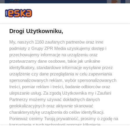
GRAMY
Drogi Użytkowniku,
My, naszych 1160 zaufanych partnerów oraz inne
Żaden utwór zamieszczony w serwisie nie może być powielany i
podmioty z Grupy ZPR Media uzyskujemy dostęp i
rozpowszechniany lub dalej rozpowszechniany w jakikolwiek sposób (w
tym także elektroniczny lub mechaniczny) na jakimkolwiek polu
przechowujemy informacje na urządzeniu oraz
eksploatacji w jakiejkolwiek formie, włącznie z umieszczaniem w Internecie
przetwarzamy dane osobowe, takie jak unikalne
bez pisemnej zgody właściciela praw. Jakiekolwiek użycie lub
wykorzystanie utworów w całości lub w części z naruszeniem prawa, tzn.
identyfikatory, standardowe informacje wysyłane przez
bez właściwej zgody, jest zabronione pod groźbą kary i może być ścigane
urządzenie czy dane przeglądania w celu zapewniania
prawnie.
spersonalizowanych reklam, wybór spersonalizowanych
treści, pomiar reklam i treści, badanie odbiorców oraz
ulepszanie usług. Za zgodą Użytkownika my i Zaufani
Partnerzy możemy używać dokładnych danych
geolokalizacyjnych oraz aktywnie skanować
charakterystykę urządzenia do celów identyfikacji.
O nas
Ponieważ cenimy Twoją prywatność, prosimy o zgodę na
korzystanie z tych technologii poprzez kliknięcie
Informacje prawne