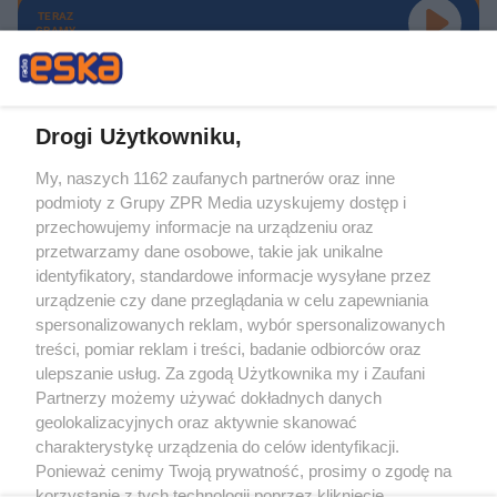
TERAZ
GRAMY
Drogi Użytkowniku,
My, naszych 1162 zaufanych partnerów oraz inne
Żaden utwór zamieszczony w serwisie nie może być powielany i
podmioty z Grupy ZPR Media uzyskujemy dostęp i
rozpowszechniany lub dalej rozpowszechniany w jakikolwiek sposób (w
tym także elektroniczny lub mechaniczny) na jakimkolwiek polu
przechowujemy informacje na urządzeniu oraz
eksploatacji w jakiejkolwiek formie, włącznie z umieszczaniem w Internecie
przetwarzamy dane osobowe, takie jak unikalne
bez pisemnej zgody właściciela praw. Jakiekolwiek użycie lub
wykorzystanie utworów w całości lub w części z naruszeniem prawa, tzn.
identyfikatory, standardowe informacje wysyłane przez
bez właściwej zgody, jest zabronione pod groźbą kary i może być ścigane
urządzenie czy dane przeglądania w celu zapewniania
prawnie.
spersonalizowanych reklam, wybór spersonalizowanych
treści, pomiar reklam i treści, badanie odbiorców oraz
ulepszanie usług. Za zgodą Użytkownika my i Zaufani
Partnerzy możemy używać dokładnych danych
geolokalizacyjnych oraz aktywnie skanować
charakterystykę urządzenia do celów identyfikacji.
O nas
Ponieważ cenimy Twoją prywatność, prosimy o zgodę na
korzystanie z tych technologii poprzez kliknięcie