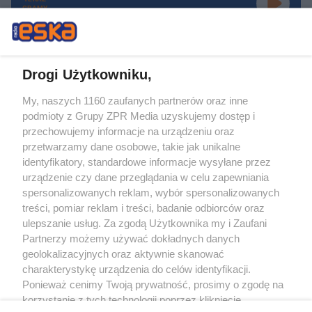
GRAMY
Drogi Użytkowniku,
My, naszych 1160 zaufanych partnerów oraz inne
Żaden utwór zamieszczony w serwisie nie może być powielany i
podmioty z Grupy ZPR Media uzyskujemy dostęp i
rozpowszechniany lub dalej rozpowszechniany w jakikolwiek sposób (w
tym także elektroniczny lub mechaniczny) na jakimkolwiek polu
przechowujemy informacje na urządzeniu oraz
eksploatacji w jakiejkolwiek formie, włącznie z umieszczaniem w Internecie
przetwarzamy dane osobowe, takie jak unikalne
bez pisemnej zgody właściciela praw. Jakiekolwiek użycie lub
wykorzystanie utworów w całości lub w części z naruszeniem prawa, tzn.
identyfikatory, standardowe informacje wysyłane przez
bez właściwej zgody, jest zabronione pod groźbą kary i może być ścigane
urządzenie czy dane przeglądania w celu zapewniania
prawnie.
spersonalizowanych reklam, wybór spersonalizowanych
treści, pomiar reklam i treści, badanie odbiorców oraz
ulepszanie usług. Za zgodą Użytkownika my i Zaufani
Partnerzy możemy używać dokładnych danych
geolokalizacyjnych oraz aktywnie skanować
charakterystykę urządzenia do celów identyfikacji.
O nas
Ponieważ cenimy Twoją prywatność, prosimy o zgodę na
korzystanie z tych technologii poprzez kliknięcie
Informacje prawne