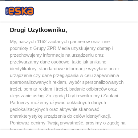
GRAMY
Drogi Użytkowniku,
My, naszych 1162 zaufanych partnerów oraz inne
Żaden utwór zamieszczony w serwisie nie może być powielany i
podmioty z Grupy ZPR Media uzyskujemy dostęp i
rozpowszechniany lub dalej rozpowszechniany w jakikolwiek sposób (w
tym także elektroniczny lub mechaniczny) na jakimkolwiek polu
przechowujemy informacje na urządzeniu oraz
eksploatacji w jakiejkolwiek formie, włącznie z umieszczaniem w Internecie
przetwarzamy dane osobowe, takie jak unikalne
bez pisemnej zgody właściciela praw. Jakiekolwiek użycie lub
identyfikatory, standardowe informacje wysyłane przez
wykorzystanie utworów w całości lub w części z naruszeniem prawa, tzn.
bez właściwej zgody, jest zabronione pod groźbą kary i może być ścigane
urządzenie czy dane przeglądania w celu zapewniania
prawnie.
spersonalizowanych reklam, wybór spersonalizowanych
treści, pomiar reklam i treści, badanie odbiorców oraz
ulepszanie usług. Za zgodą Użytkownika my i Zaufani
Partnerzy możemy używać dokładnych danych
geolokalizacyjnych oraz aktywnie skanować
charakterystykę urządzenia do celów identyfikacji.
Ponieważ cenimy Twoją prywatność, prosimy o zgodę na
O nas
korzystanie z tych technologii poprzez kliknięcie
Informacje prawne
„Akceptuję”. Zgoda jest dobrowolna i zawsze możesz ją