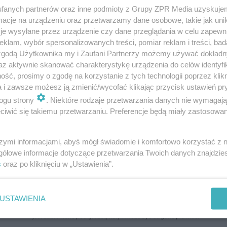
fanych partnerów oraz inne podmioty z Grupy ZPR Media uzyskujem
cje na urządzeniu oraz przetwarzamy dane osobowe, takie jak unika
je wysyłane przez urządzenie czy dane przeglądania w celu zapewn
klam, wybór spersonalizowanych treści, pomiar reklam i treści, bad
 zgodą Użytkownika my i Zaufani Partnerzy możemy używać dokład
az aktywnie skanować charakterystykę urządzenia do celów identyfi
ść, prosimy o zgodę na korzystanie z tych technologii poprzez klikn
a i zawsze możesz ją zmienić/wycofać klikając przycisk ustawień pr
ogu strony
. Niektóre rodzaje przetwarzania danych nie wymagaj
iwić się takiemu przetwarzaniu. Preferencje będą miały zastosowanie
szymi informacjami, abyś mógł świadomie i komfortowo korzystać z
gółowe informacje dotyczące przetwarzania Twoich danych znajdzi
s
oraz po kliknięciu w „Ustawienia”.
USTAWIENIA
ozpowszechniany lub dalej rozpowszechniany w jakikolwiek sposób (w tym także el
pisemnej zgody właściciela praw. Jakiekolwiek użycie lub wykorzystanie utworów w c
jest zabronione pod groźbą kary i może być ścigane prawnie.