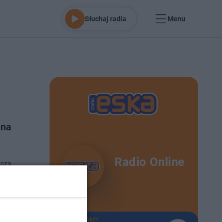
Słuchaj radia
Menu
 na
Radio Online
zcza
 17-10-2024
TERAZ GRAMY