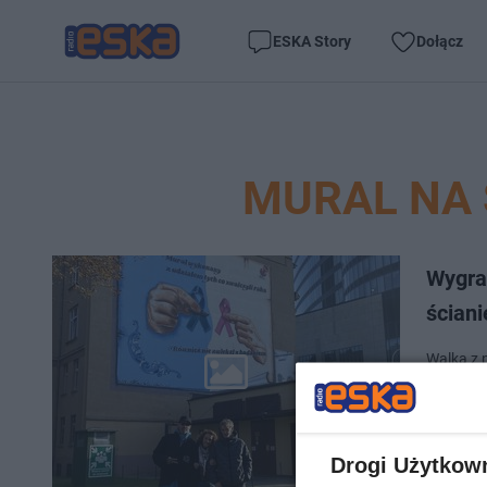
ESKA Story
Dołącz
MURAL NA 
Wygra
ściani
Walka z 
organizm
nowotwor
Drogi Użytkow