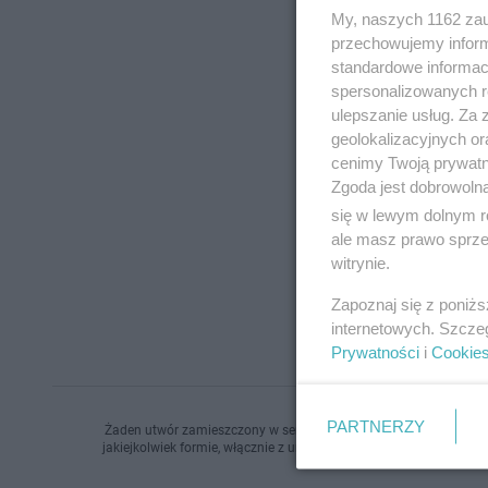
My, naszych 1162 zau
przechowujemy informa
standardowe informac
spersonalizowanych re
ulepszanie usług. Za
geolokalizacyjnych or
cenimy Twoją prywatno
Zgoda jest dobrowoln
się w lewym dolnym r
ale masz prawo sprzec
witrynie.
Zapoznaj się z poniż
internetowych. Szcze
Prywatności
i
Cookie
PARTNERZY
Żaden utwór zamieszczony w serwisie nie może być powielany i r
jakiejkolwiek formie, włącznie z umieszczaniem w Internecie bez 