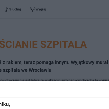
Słuchaj
Wygraj
ŚCIANIE SZPITALA
ł z rakiem, teraz pomaga innym. Wyjątkowy mural
e szpitala we Wrocławiu
nowotworem nie jest łatwa. W większości przypadków choroba ta wynis
 i nie zawsze chory z nią wygrywa. Pan Wojciech z Oleśnicy zmagał się z
em żołądka. Mężczyźnie udało si…
niku,
dodano