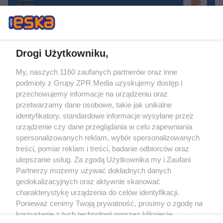
GRAMY
Drogi Użytkowniku,
My, naszych 1160 zaufanych partnerów oraz inne
Żaden utwór zamieszczony w serwisie nie może być powielany i
podmioty z Grupy ZPR Media uzyskujemy dostęp i
rozpowszechniany lub dalej rozpowszechniany w jakikolwiek sposób (w
tym także elektroniczny lub mechaniczny) na jakimkolwiek polu
przechowujemy informacje na urządzeniu oraz
eksploatacji w jakiejkolwiek formie, włącznie z umieszczaniem w Internecie
przetwarzamy dane osobowe, takie jak unikalne
bez pisemnej zgody właściciela praw. Jakiekolwiek użycie lub
wykorzystanie utworów w całości lub w części z naruszeniem prawa, tzn.
identyfikatory, standardowe informacje wysyłane przez
bez właściwej zgody, jest zabronione pod groźbą kary i może być ścigane
urządzenie czy dane przeglądania w celu zapewniania
prawnie.
spersonalizowanych reklam, wybór spersonalizowanych
treści, pomiar reklam i treści, badanie odbiorców oraz
ulepszanie usług. Za zgodą Użytkownika my i Zaufani
Partnerzy możemy używać dokładnych danych
geolokalizacyjnych oraz aktywnie skanować
charakterystykę urządzenia do celów identyfikacji.
O nas
Ponieważ cenimy Twoją prywatność, prosimy o zgodę na
korzystanie z tych technologii poprzez kliknięcie
Informacje prawne