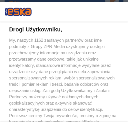
GRAMY
Drogi Użytkowniku,
My, naszych 1162 zaufanych partnerów oraz inne
Żaden utwór zamieszczony w serwisie nie może być powielany i
podmioty z Grupy ZPR Media uzyskujemy dostęp i
rozpowszechniany lub dalej rozpowszechniany w jakikolwiek sposób (w
tym także elektroniczny lub mechaniczny) na jakimkolwiek polu
przechowujemy informacje na urządzeniu oraz
eksploatacji w jakiejkolwiek formie, włącznie z umieszczaniem w Internecie
przetwarzamy dane osobowe, takie jak unikalne
bez pisemnej zgody właściciela praw. Jakiekolwiek użycie lub
wykorzystanie utworów w całości lub w części z naruszeniem prawa, tzn.
identyfikatory, standardowe informacje wysyłane przez
bez właściwej zgody, jest zabronione pod groźbą kary i może być ścigane
urządzenie czy dane przeglądania w celu zapewniania
prawnie.
spersonalizowanych reklam, wybór spersonalizowanych
treści, pomiar reklam i treści, badanie odbiorców oraz
ulepszanie usług. Za zgodą Użytkownika my i Zaufani
Partnerzy możemy używać dokładnych danych
geolokalizacyjnych oraz aktywnie skanować
charakterystykę urządzenia do celów identyfikacji.
O nas
Ponieważ cenimy Twoją prywatność, prosimy o zgodę na
korzystanie z tych technologii poprzez kliknięcie
Informacje prawne
„Akceptuję”. Zgoda jest dobrowolna i zawsze możesz ją