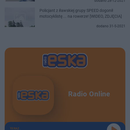
dodano 28-12-2021
Policjant z iławskiej grupy SPEED dogonił
motocyklistę ... na rowerze! [WIDEO, ZDJĘCIA]
dodano 31-5-2021
Radio Online
TERAZ