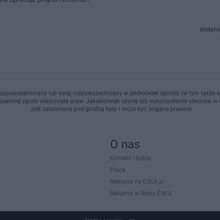
dodano
ozpowszechniany lub dalej rozpowszechniany w jakikolwiek sposób (w tym także el
pisemnej zgody właściciela praw. Jakiekolwiek użycie lub wykorzystanie utworów w c
jest zabronione pod groźbą kary i może być ścigane prawnie.
O nas
Kontakt i ludzie
Praca
Reklama na ESKA.pl
Reklama w Radiu ESKA