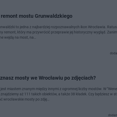
i remont mostu Grunwaldzkiego
nwaldzki to jedna z najbardziej rozpoznawalnych ikon Wrocławia. Ratus
y remont, który ma przywrócić przeprawie jej historyczny wygląd. Zanim
e wejdą na most, na…
doda
znasz mosty we Wrocławiu po zdjęciach?
jest miastem znanym między innymi z ogromnej liczby mostów. W "Wenec
 znajdziemy aż 111 takich obiektów, a także 38 kładek. Czy będziesz w st
ć wrocławskie mosty po zdję…
dodan