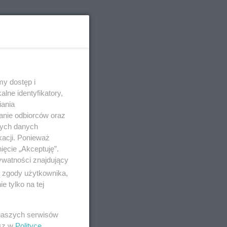
ławiu
. Polega
y dostęp i
ka dni
lne identyfikatory,
iania
anie odbiorców oraz
nych danych
o 22-4-2024
kacji. Ponieważ
ięcie „Akceptuję”.
ywatności znajdujący
ą zgody użytkownika,
 tylko na tej
był
ieć to
 naszych serwisów
esz w
Polityce