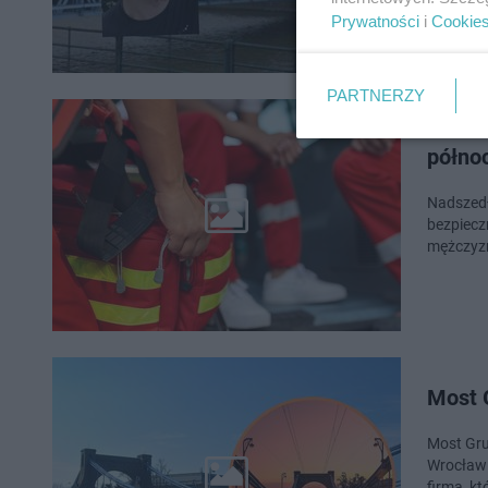
Prywatności
i
Cookie
PARTNERZY
To pi
półno
Nadszedł
bezpiecz
mężczyzn
Most 
Most Gru
Wrocławi
firmą, k