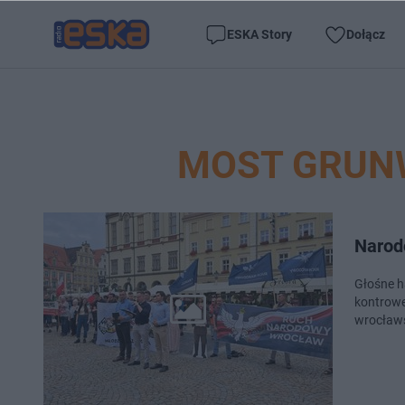
ESKA Story
Dołącz
MOST GRUN
Narod
Głośne h
kontrowe
wrocławs