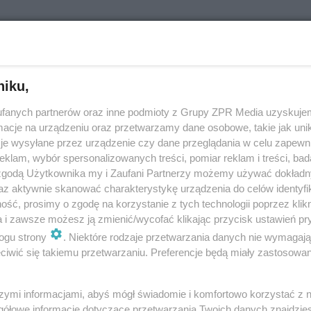
ł po barierkach na Moście Grunwaldzkim we Wroc
]
niku,
jest trudnym, ale jednocześnie też widowiskowym sportem ekstremalnym
fanych partnerów oraz inne podmioty z Grupy ZPR Media uzyskujem
ywaniu przeszkód napotkanych na drodze w jak najszybszym czasie. Kil
cje na urządzeniu oraz przetwarzamy dane osobowe, takie jak unika
ikToku pojawił się fil…
je wysyłane przez urządzenie czy dane przeglądania w celu zapewn
klam, wybór spersonalizowanych treści, pomiar reklam i treści, bad
 zgodą Użytkownika my i Zaufani Partnerzy możemy używać dokład
dodan
az aktywnie skanować charakterystykę urządzenia do celów identyfi
ść, prosimy o zgodę na korzystanie z tych technologii poprzez klikn
a i zawsze możesz ją zmienić/wycofać klikając przycisk ustawień pr
ął 22-latek we Wrocławiu. Wiesz, gdzie może być?
ogu strony
. Niektóre rodzaje przetwarzania danych nie wymagaj
iwić się takiemu przetwarzaniu. Preferencje będą miały zastosowanie
lwestrową we Wrocławiu zaginął młody, 22-letni mężczyzna. Ostatni raz 
 w okolicach Mostu Grunwaldzkiego. Internauci podejrzewają, że może m
 z akcją poszukiwawczą WOP…
szymi informacjami, abyś mógł świadomie i komfortowo korzystać z
gółowe informacje dotyczące przetwarzania Twoich danych znajdzi