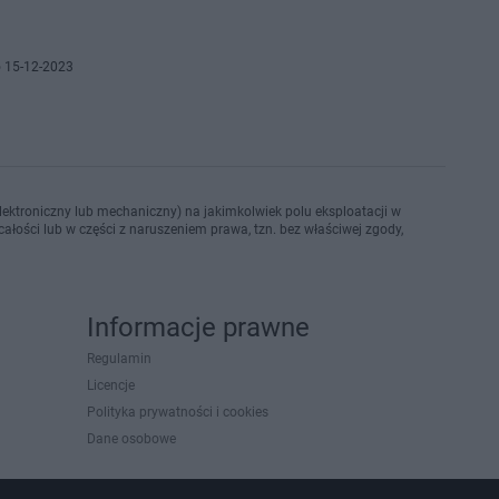
 15-12-2023
ektroniczny lub mechaniczny) na jakimkolwiek polu eksploatacji w
ałości lub w części z naruszeniem prawa, tzn. bez właściwej zgody,
Informacje prawne
Regulamin
Licencje
Polityka prywatności i cookies
Dane osobowe