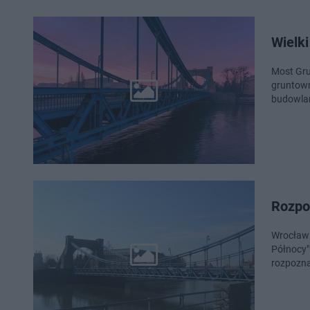
Wielk
Most Gru
gruntown
budowlan
Rozpo
Wrocław 
Północy"
rozpozna