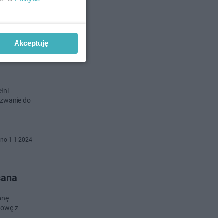
no 3-1-2024
Akceptuję
po
łni
ezwanie do
no 1-1-2024
sana
onę
mowę z