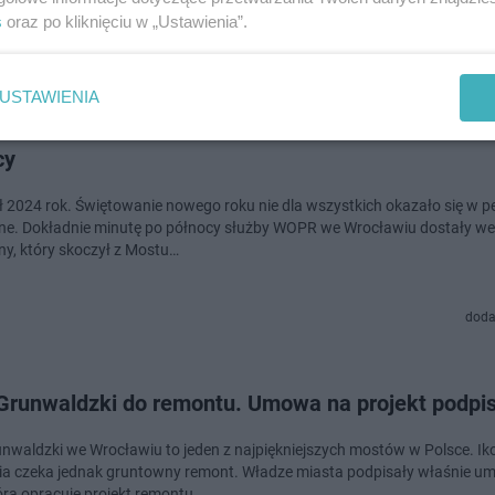
s
oraz po kliknięciu w „Ustawienia”.
doda
USTAWIENIA
erwsze wezwanie służb we Wrocławiu. Była chwila 
cy
 2024 rok. Świętowanie nowego roku nie dla wszystkich okazało się w pe
ne. Dokładnie minutę po północy służby WOPR we Wrocławiu dostały w
y, który skoczył z Mostu…
doda
Grunwaldzki do remontu. Umowa na projekt podpi
nwaldzki we Wrocławiu to jeden z najpiękniejszych mostów w Polsce. Ik
a czeka jednak gruntowny remont. Władze miasta podpisały właśnie u
tóra opracuje projekt remontu…