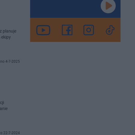
z planuje
 ekipy
no 4-7-2025
ji
anie
o 22-7-2024