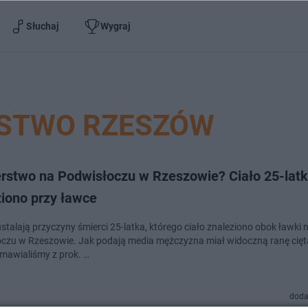
Słuchaj
Wygraj
STWO RZESZÓW
rstwo na Podwisłoczu w Rzeszowie? Ciało 25-lat
ziono przy ławce
stalają przyczyny śmierci 25-latka, którego ciało znaleziono obok ławki 
czu w Rzeszowie. Jak podają media mężczyzna miał widoczną ranę ciętą
zmawialiśmy z prok. …
doda