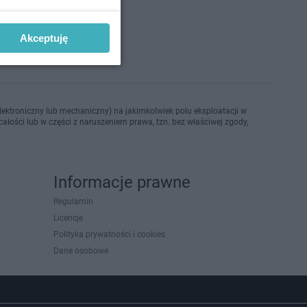
o 17-8-2021
Akceptuję
ektroniczny lub mechaniczny) na jakimkolwiek polu eksploatacji w
ałości lub w części z naruszeniem prawa, tzn. bez właściwej zgody,
Informacje prawne
Regulamin
Licencje
Polityka prywatności i cookies
Dane osobowe