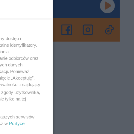
wa przy
szowie.
y dostęp i
owe
lne identyfikatory,
iania
anie odbiorców oraz
nych danych
 10-12-2021
kacji. Ponieważ
ięcie „Akceptuję”.
ywatności znajdujący
ą zgody użytkownika,
 tylko na tej
ielę,
ziła
 naszych serwisów
esz w
Polityce