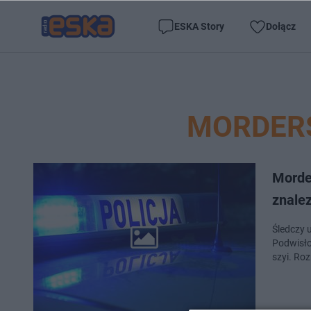
ESKA Story
Dołącz
MORDER
Morde
znale
Śledczy u
Podwisło
szyi. Ro