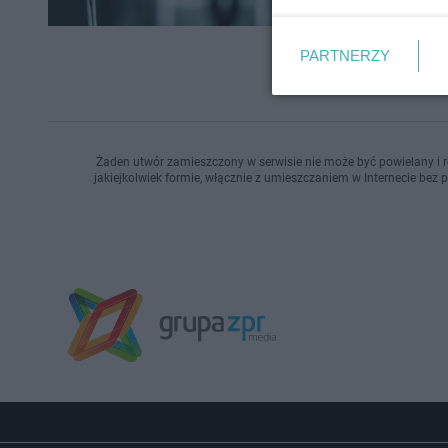
PARTNERZY
Żaden utwór zamieszczony w serwisie nie może być powielany i r
jakiejkolwiek formie, włącznie z umieszczaniem w Internecie bez 