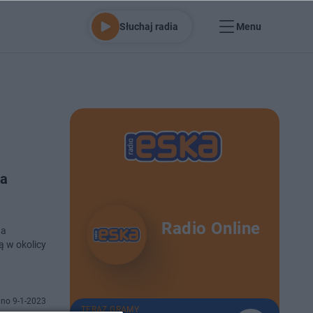
Słuchaj radia
Menu
ka
Radio Online
na
 w okolicy
no 9-1-2023
TERAZ GRAMY