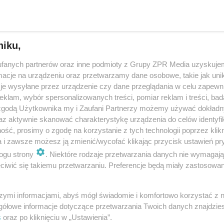
ratura ujawnia nowe informacje w sprawie zabójst
udeckiej
niku,
informacje na temat dzisiejszego zabójstwa przy ulicy Czudeckiej w Rze
fanych partnerów oraz inne podmioty z Grupy ZPR Media uzyskujem
ym z bloków ujawniono ciało 47-letniej kobiety, mieszkanki Rzeszowa. N
cje na urządzeniu oraz przetwarzamy dane osobowe, takie jak unika
je ujawnia Prokurator R…
je wysyłane przez urządzenie czy dane przeglądania w celu zapewn
klam, wybór spersonalizowanych treści, pomiar reklam i treści, bad
 zgodą Użytkownika my i Zaufani Partnerzy możemy używać dokład
dodano
az aktywnie skanować charakterystykę urządzenia do celów identyfi
ść, prosimy o zgodę na korzystanie z tych technologii poprzez klikn
dczas kłótni. Kobieta zadała śmiertelny cios nożem
a i zawsze możesz ją zmienić/wycofać klikając przycisk ustawień pr
ogu strony
. Niektóre rodzaje przetwarzania danych nie wymagaj
ję
iwić się takiemu przetwarzaniu. Preferencje będą miały zastosowanie
ci zatrzymali kobietę podejrzaną o zabójstwo młodego mężczyzny. W niedz
 podejrzaną, a 28-latkiem doszło do awantury. W jej trakcie kobieta ugod
szymi informacjami, abyś mógł świadomie i komfortowo korzystać z
go nożem w szyję. Mężc…
gółowe informacje dotyczące przetwarzania Twoich danych znajdzi
s
oraz po kliknięciu w „Ustawienia”.