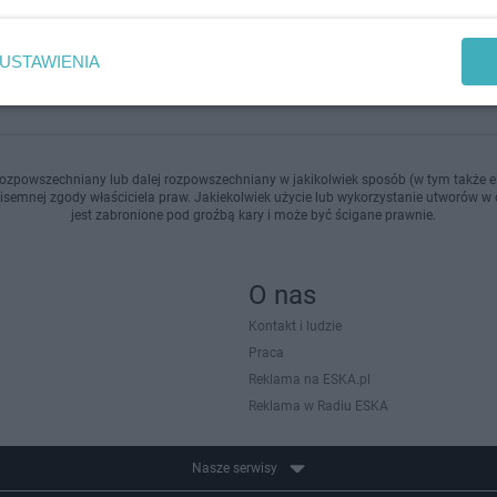
dodan
USTAWIENIA
ozpowszechniany lub dalej rozpowszechniany w jakikolwiek sposób (w tym także el
pisemnej zgody właściciela praw. Jakiekolwiek użycie lub wykorzystanie utworów w c
jest zabronione pod groźbą kary i może być ścigane prawnie.
O nas
Kontakt i ludzie
Praca
Reklama na ESKA.pl
Reklama w Radiu ESKA
Nasze serwisy