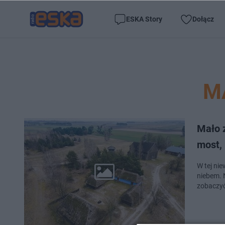
ESKA Story
Dołącz
M
Mało 
most, 
W tej ni
niebem. N
zobaczyć