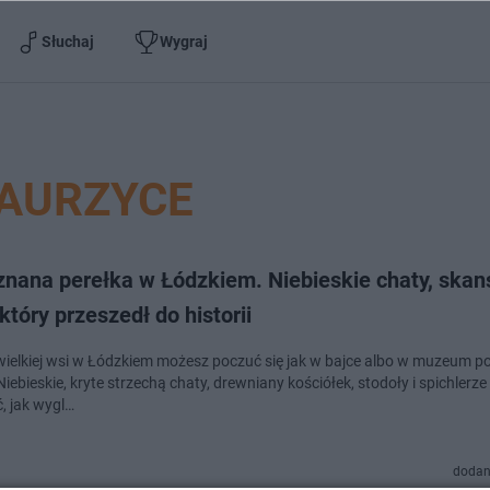
Słuchaj
Wygraj
AURZYCE
znana perełka w Łódzkiem. Niebieskie chaty, skan
który przeszedł do historii
ewielkiej wsi w Łódzkiem możesz poczuć się jak w bajce albo w muzeum 
iebieskie, kryte strzechą chaty, drewniany kościółek, stodoły i spichlerz
, jak wygl…
dodan