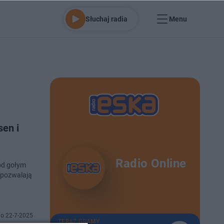
Słuchaj radia
Menu
sen i
Radio Online
pod gołym
e pozwalają
o 22-7-2025
TERAZ GRAMY