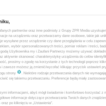
towy zabytek w Łódzkiem na liście UNESCO? Ten 
eryjny cud!
niku,
aurzycach to niezwykła konstrukcja, będąca pionierskim osiągnięciem inż
fanych partnerów oraz inne podmioty z Grupy ZPR Media uzyskujem
mne szanse na międzynarodowe uznanie. Wszystko dzięki Związkowi 
cje na urządzeniu oraz przetwarzamy dane osobowe, takie jak unika
politej Polskiej, któ…
je wysyłane przez urządzenie czy dane przeglądania w celu zapewn
klam, wybór spersonalizowanych treści, pomiar reklam i treści, bad
 zgodą Użytkownika my i Zaufani Partnerzy możemy używać dokład
dodan
az aktywnie skanować charakterystykę urządzenia do celów identyfi
ść, prosimy o zgodę na korzystanie z tych technologii poprzez klikn
ek w Łódzkiem kandydatem na pomnik historii. To
a i zawsze możesz ją zmienić/wycofać klikając przycisk ustawień pr
ogu strony
. Niektóre rodzaje przetwarzania danych nie wymagaj
zy tego typu obiekt na świecie
iwić się takiemu przetwarzaniu. Preferencje będą miały zastosowanie
y most w Maurzycach ma szansę stać się pomnikiem historii. Związek
 Rzeczypospolitej Polskiej chce, żeby trafił na krajową listę. To pierws
szymi informacjami, abyś mógł świadomie i komfortowo korzystać z
spawany most drogowy, który z…
gółowe informacje dotyczące przetwarzania Twoich danych znajdzi
s
oraz po kliknięciu w „Ustawienia”.