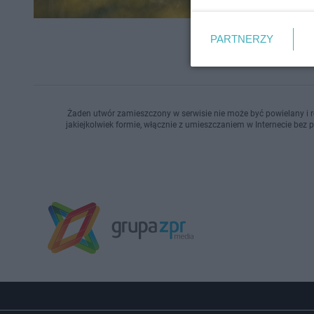
PARTNERZY
Żaden utwór zamieszczony w serwisie nie może być powielany i r
jakiejkolwiek formie, włącznie z umieszczaniem w Internecie bez 