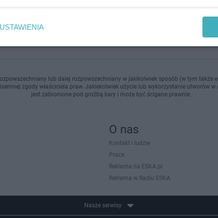
doda
USTAWIENIA
ozpowszechniany lub dalej rozpowszechniany w jakikolwiek sposób (w tym także el
pisemnej zgody właściciela praw. Jakiekolwiek użycie lub wykorzystanie utworów w c
jest zabronione pod groźbą kary i może być ścigane prawnie.
O nas
Kontakt i ludzie
Praca
Reklama na ESKA.pl
Reklama w Radiu ESKA
Nasze serwisy