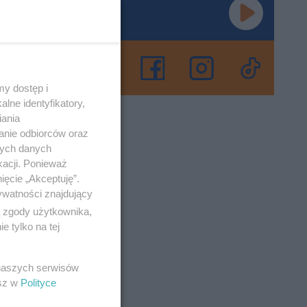
most to
ynierii,
y dostęp i
Mostowców
lne identyfikatory,
iania
anie odbiorców oraz
nych danych
o 26-5-2025
kacji. Ponieważ
ięcie „Akceptuję”.
ywatności znajdujący
ą zgody użytkownika,
 tylko na tej
zy na
 naszych serwisów
esz w
Polityce