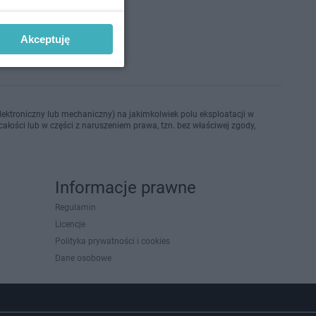
no 8-5-2025
Akceptuję
ektroniczny lub mechaniczny) na jakimkolwiek polu eksploatacji w
ałości lub w części z naruszeniem prawa, tzn. bez właściwej zgody,
Informacje prawne
Regulamin
Licencje
Polityka prywatności i cookies
Dane osobowe