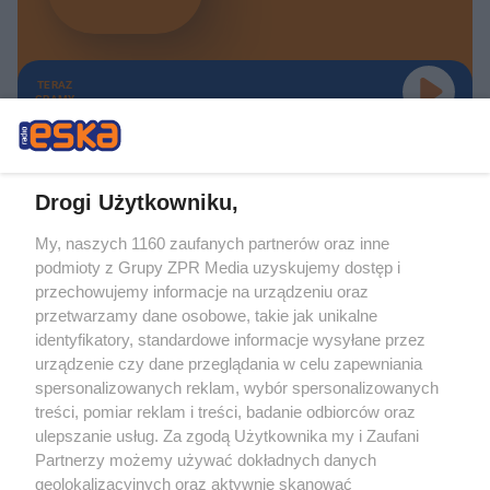
TERAZ
GRAMY
Drogi Użytkowniku,
My, naszych 1160 zaufanych partnerów oraz inne
Żaden utwór zamieszczony w serwisie nie może być powielany i
podmioty z Grupy ZPR Media uzyskujemy dostęp i
rozpowszechniany lub dalej rozpowszechniany w jakikolwiek sposób (w
tym także elektroniczny lub mechaniczny) na jakimkolwiek polu
przechowujemy informacje na urządzeniu oraz
eksploatacji w jakiejkolwiek formie, włącznie z umieszczaniem w Internecie
przetwarzamy dane osobowe, takie jak unikalne
bez pisemnej zgody właściciela praw. Jakiekolwiek użycie lub
identyfikatory, standardowe informacje wysyłane przez
wykorzystanie utworów w całości lub w części z naruszeniem prawa, tzn.
bez właściwej zgody, jest zabronione pod groźbą kary i może być ścigane
urządzenie czy dane przeglądania w celu zapewniania
prawnie.
spersonalizowanych reklam, wybór spersonalizowanych
treści, pomiar reklam i treści, badanie odbiorców oraz
ulepszanie usług. Za zgodą Użytkownika my i Zaufani
Partnerzy możemy używać dokładnych danych
geolokalizacyjnych oraz aktywnie skanować