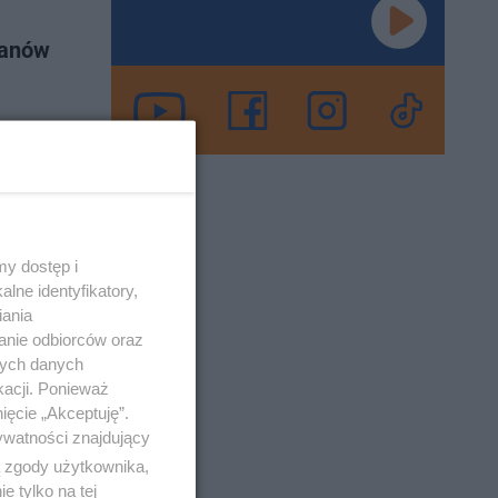
fanów
u. Można
 filmowa.
no 1-7-2024
y dostęp i
lne identyfikatory,
iania
anie odbiorców oraz
nych danych
liśmy się w
kacji. Ponieważ
ięcie „Akceptuję”.
ywatności znajdujący
ą zgody użytkownika,
 tylko na tej
o 29-6-2024