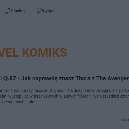
Słuchaj
Wygraj
VEL KOMIKS
l QUIZ - Jak naprawdę znasz Thora z The Avenger
unów. Najsilniejszy mściciel. Odynson. Na dużym ekranie pojawia się od 
iu lat, występując w trzech swoich własnych filmach i we wszystkich czte
o Avengersach – ale …
doda