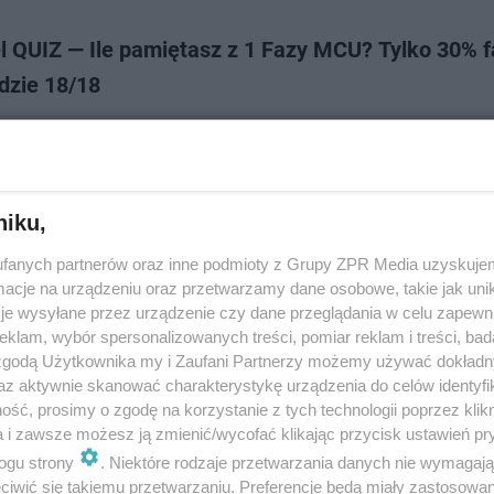
l QUIZ — Ile pamiętasz z 1 Fazy MCU? Tylko 30% 
dzie 18/18
 lat, dwadzieścia filmów i jedenaście programów telewizyjnych od debiut
owiedzieć, że Marvel Cinematic Universe to największa obecnie franczyza
izie sprawdzim…
niku,
doda
fanych partnerów oraz inne podmioty z Grupy ZPR Media uzyskujem
cje na urządzeniu oraz przetwarzamy dane osobowe, takie jak unika
je wysyłane przez urządzenie czy dane przeglądania w celu zapewn
 QUIZ. Ile wiesz o pierwszej szóstce Avengers?
klam, wybór spersonalizowanych treści, pomiar reklam i treści, bad
 zgodą Użytkownika my i Zaufani Partnerzy możemy używać dokład
 przetestuje nawet największego fana Marvel Cinematic Universe. Zagłębi
az aktywnie skanować charakterystykę urządzenia do celów identyfi
 z bardziej nieznanych postaci i faktów ze wszystkich filmów i programów
ść, prosimy o zgodę na korzystanie z tych technologii poprzez klikn
jnych Marvel Studio…
a i zawsze możesz ją zmienić/wycofać klikając przycisk ustawień pr
ogu strony
. Niektóre rodzaje przetwarzania danych nie wymagaj
iwić się takiemu przetwarzaniu. Preferencje będą miały zastosowanie
dodan