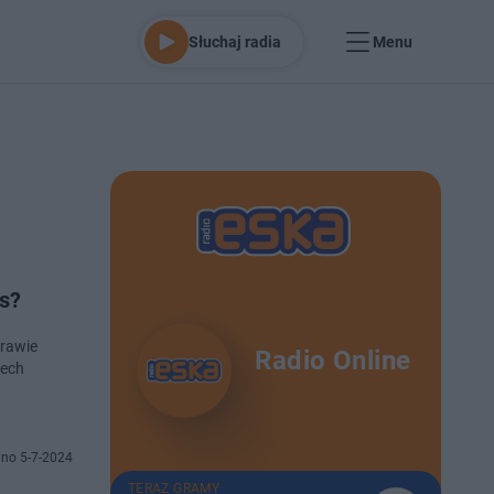
Słuchaj radia
Menu
s?
prawie
Radio Online
rech
no 5-7-2024
TERAZ GRAMY