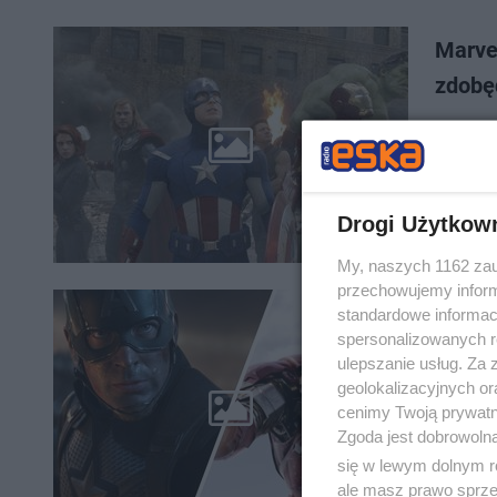
Marve
zdobę
Dziesięć
śmiało p
W tym qu
Drogi Użytkow
My, naszych 1162 zau
przechowujemy informa
standardowe informac
Marvel
spersonalizowanych re
ulepszanie usług. Za
Ten quiz
geolokalizacyjnych or
niektóre
cenimy Twoją prywatno
telewizy
Zgoda jest dobrowoln
się w lewym dolnym r
ale masz prawo sprzec