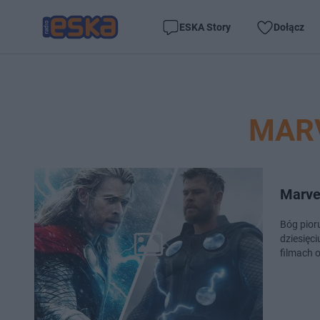
ESKA Story
Dołącz
MAR
Marve
Bóg pior
dziesięc
filmach 