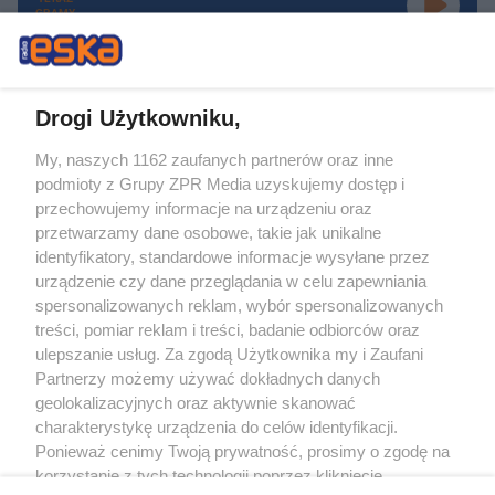
GRAMY
Drogi Użytkowniku,
My, naszych 1162 zaufanych partnerów oraz inne
Żaden utwór zamieszczony w serwisie nie może być powielany i
podmioty z Grupy ZPR Media uzyskujemy dostęp i
rozpowszechniany lub dalej rozpowszechniany w jakikolwiek sposób (w
tym także elektroniczny lub mechaniczny) na jakimkolwiek polu
przechowujemy informacje na urządzeniu oraz
eksploatacji w jakiejkolwiek formie, włącznie z umieszczaniem w Internecie
przetwarzamy dane osobowe, takie jak unikalne
bez pisemnej zgody właściciela praw. Jakiekolwiek użycie lub
wykorzystanie utworów w całości lub w części z naruszeniem prawa, tzn.
identyfikatory, standardowe informacje wysyłane przez
bez właściwej zgody, jest zabronione pod groźbą kary i może być ścigane
urządzenie czy dane przeglądania w celu zapewniania
prawnie.
spersonalizowanych reklam, wybór spersonalizowanych
treści, pomiar reklam i treści, badanie odbiorców oraz
ulepszanie usług. Za zgodą Użytkownika my i Zaufani
Partnerzy możemy używać dokładnych danych
geolokalizacyjnych oraz aktywnie skanować
charakterystykę urządzenia do celów identyfikacji.
O nas
Ponieważ cenimy Twoją prywatność, prosimy o zgodę na
korzystanie z tych technologii poprzez kliknięcie
Informacje prawne