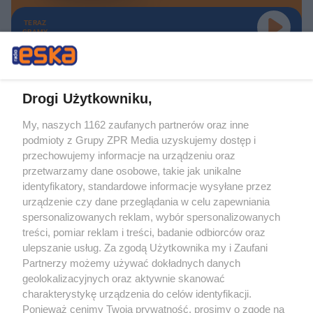
TERAZ
GRAMY
Drogi Użytkowniku,
My, naszych 1162 zaufanych partnerów oraz inne
Żaden utwór zamieszczony w serwisie nie może być powielany i
podmioty z Grupy ZPR Media uzyskujemy dostęp i
rozpowszechniany lub dalej rozpowszechniany w jakikolwiek sposób (w
tym także elektroniczny lub mechaniczny) na jakimkolwiek polu
przechowujemy informacje na urządzeniu oraz
eksploatacji w jakiejkolwiek formie, włącznie z umieszczaniem w Internecie
przetwarzamy dane osobowe, takie jak unikalne
bez pisemnej zgody właściciela praw. Jakiekolwiek użycie lub
identyfikatory, standardowe informacje wysyłane przez
wykorzystanie utworów w całości lub w części z naruszeniem prawa, tzn.
bez właściwej zgody, jest zabronione pod groźbą kary i może być ścigane
urządzenie czy dane przeglądania w celu zapewniania
prawnie.
spersonalizowanych reklam, wybór spersonalizowanych
treści, pomiar reklam i treści, badanie odbiorców oraz
ulepszanie usług. Za zgodą Użytkownika my i Zaufani
Partnerzy możemy używać dokładnych danych
geolokalizacyjnych oraz aktywnie skanować
charakterystykę urządzenia do celów identyfikacji.
Ponieważ cenimy Twoją prywatność, prosimy o zgodę na
O nas