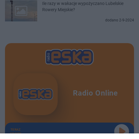
Ile razy w wakacje wypożyczano Lubelskie
Rowery Miejskie?
dodano 2-9-2024
Radio Online
TERAZ
GRAMY