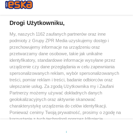
Drogi Użytkowniku,
My, naszych 1162 zaufanych partnerów oraz inne
Żaden utwór zamieszczony w serwisie nie może być powielany i
podmioty z Grupy ZPR Media uzyskujemy dostęp i
rozpowszechniany lub dalej rozpowszechniany w jakikolwiek sposób (w
tym także elektroniczny lub mechaniczny) na jakimkolwiek polu
przechowujemy informacje na urządzeniu oraz
eksploatacji w jakiejkolwiek formie, włącznie z umieszczaniem w Internecie
przetwarzamy dane osobowe, takie jak unikalne
bez pisemnej zgody właściciela praw. Jakiekolwiek użycie lub
identyfikatory, standardowe informacje wysyłane przez
wykorzystanie utworów w całości lub w części z naruszeniem prawa, tzn.
bez właściwej zgody, jest zabronione pod groźbą kary i może być ścigane
urządzenie czy dane przeglądania w celu zapewniania
prawnie.
spersonalizowanych reklam, wybór spersonalizowanych
treści, pomiar reklam i treści, badanie odbiorców oraz
ulepszanie usług. Za zgodą Użytkownika my i Zaufani
Partnerzy możemy używać dokładnych danych
geolokalizacyjnych oraz aktywnie skanować
charakterystykę urządzenia do celów identyfikacji.
Ponieważ cenimy Twoją prywatność, prosimy o zgodę na
O nas
korzystanie z tych technologii poprzez kliknięcie
Informacje prawne
„Akceptuję”. Zgoda jest dobrowolna i zawsze możesz ją
zmienić/wycofać klikając przycisk ustawień prywatności