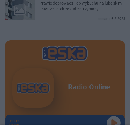
Prawie doprowadził do wybuchu na lubelskim
LSM! 22-latek został zatrzymany
dodano 6-2-2023
Radio Online
TERAZ
GRAMY