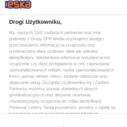
Drogi Użytkowniku,
My, naszych 1162 zaufanych partnerów oraz inne
Żaden utwór zamieszczony w serwisie nie może być powielany i
podmioty z Grupy ZPR Media uzyskujemy dostęp i
rozpowszechniany lub dalej rozpowszechniany w jakikolwiek sposób (w
tym także elektroniczny lub mechaniczny) na jakimkolwiek polu
przechowujemy informacje na urządzeniu oraz
eksploatacji w jakiejkolwiek formie, włącznie z umieszczaniem w Internecie
przetwarzamy dane osobowe, takie jak unikalne
bez pisemnej zgody właściciela praw. Jakiekolwiek użycie lub
identyfikatory, standardowe informacje wysyłane przez
wykorzystanie utworów w całości lub w części z naruszeniem prawa, tzn.
bez właściwej zgody, jest zabronione pod groźbą kary i może być ścigane
urządzenie czy dane przeglądania w celu zapewniania
prawnie.
spersonalizowanych reklam, wybór spersonalizowanych
treści, pomiar reklam i treści, badanie odbiorców oraz
ulepszanie usług. Za zgodą Użytkownika my i Zaufani
Partnerzy możemy używać dokładnych danych
geolokalizacyjnych oraz aktywnie skanować
charakterystykę urządzenia do celów identyfikacji.
Ponieważ cenimy Twoją prywatność, prosimy o zgodę na
O nas
korzystanie z tych technologii poprzez kliknięcie
Informacje prawne
„Akceptuję”. Zgoda jest dobrowolna i zawsze możesz ją
zmienić/wycofać klikając przycisk ustawień prywatności