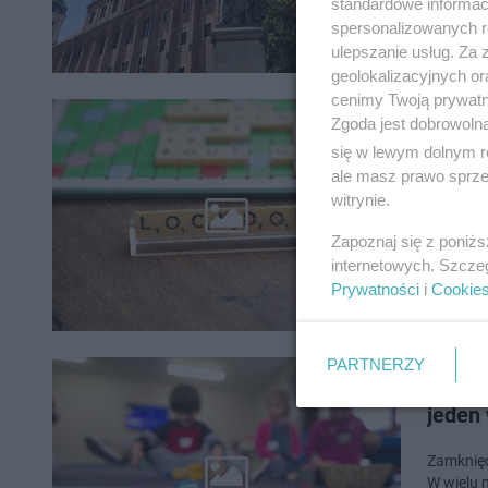
standardowe informac
spersonalizowanych re
ulepszanie usług. Za
geolokalizacyjnych or
cenimy Twoją prywatno
Tward
Zgoda jest dobrowoln
się w lewym dolnym r
zmien
ale masz prawo sprzec
witrynie.
Od 27 ma
epidemii
Zapoznaj się z poniż
internetowych. Szcze
Prywatności
i
Cookie
PARTNERZY
Zamkn
jeden
Zamknięc
W wielu 