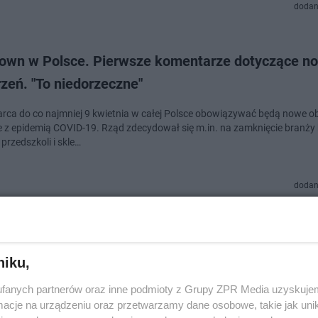
dodan
own w Polsce. Pierwsze komentarze dotyczące n
zeń. "To niedorzeczne"
rca do co najmniej 9 kwietnia w całej Polsce obowiązywać będą nowe o
 z epidemią COVID-19. Rząd zdecydował się m.in. na zamknięcie branży 
przedszkoli i skle…
dodan
e branże zamknięte, kościoły otwarte. Co się zmie
rca, także w Toruniu?
niku,
rca do 9 kwietnia mają obowiązywać w całym kraju nowe ograniczenia p
fanych partnerów oraz inne podmioty z Grupy ZPR Media uzyskujem
my od kilku tygodni. Nadal pozostaną zamknięte galerie handlowe, z wyj
cje na urządzeniu oraz przetwarzamy dane osobowe, takie jak unika
spożywczych, kultura, …