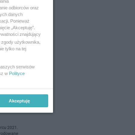
iania
anie odbiorców oraz
nych danych
o 25-3-2021
kacji. Ponieważ
ięcie „Akceptuję”.
ę
ywatności znajdujący
ą zgody użytkownika,
 tylko na tej
cią falą
 naszych serwisów
esz w
Polityce
o 25-3-2021
Akceptuję
jednak
arcu 2021.
powodowane