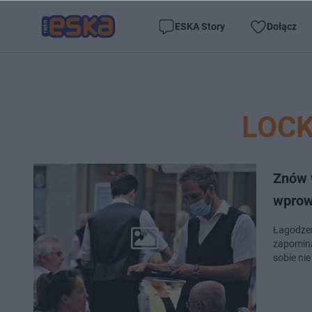
ESKA Story
Dołącz
LOC
Znów 
wprow
Łagodzen
zapomina
sobie nie