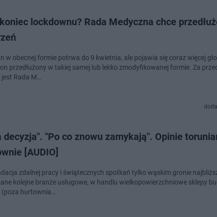
 koniec lockdownu? Rada Medyczna chce przedłuż
rzeń
 w obecnej formie potrwa do 9 kwietnia, ale pojawia się coraz więcej gł
 on przedłużony w takiej samej lub lekko zmodyfikowanej formie. Za prz
i jest Rada M…
doda
 decyzja". "Po co znowu zamykają". Opinie torunia
ownie [AUDIO]
acja zdalnej pracy i świątecznych spotkań tylko wąskim gronie najbliższ
ne kolejne branże usługowe, w handlu wielkopowierzchniowe sklepy bu
 (poza hurtownia…