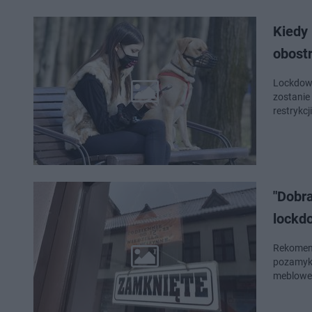
Kiedy
obost
Lockdown
zostanie
restrykcj
"Dobra
lockd
Rekomend
pozamyka
meblowe