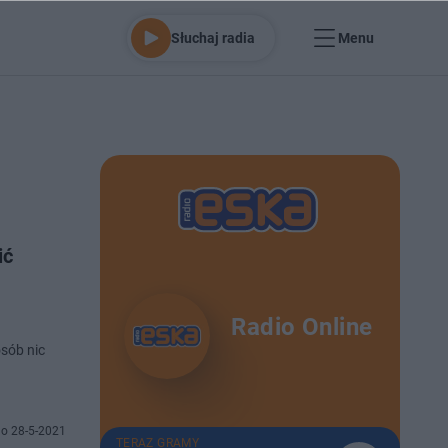
Słuchaj radia
Menu
ić
Radio Online
sób nic
o 28-5-2021
TERAZ GRAMY