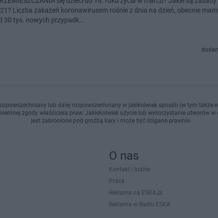
ZEMIESZCZANIA się dzieci do 16. roku życia w marcu? Jakie są zasady
21? Liczba zakażeń koronawirusem rośnie z dnia na dzień, obecnie mam
d 30 tys. nowych przypadk…
dodan
ozpowszechniany lub dalej rozpowszechniany w jakikolwiek sposób (w tym także el
pisemnej zgody właściciela praw. Jakiekolwiek użycie lub wykorzystanie utworów w c
jest zabronione pod groźbą kary i może być ścigane prawnie.
O nas
Kontakt i ludzie
Praca
Reklama na ESKA.pl
Reklama w Radiu ESKA