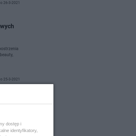
o 26-3-2021
owych
bostrzenia
beauty,
o 25-3-2021
ni od
lus te,
y dostęp i
ątkiem
lne identyfikatory,