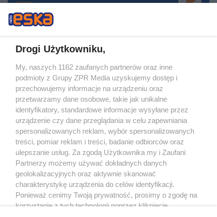
GRAMY
Drogi Użytkowniku,
My, naszych 1162 zaufanych partnerów oraz inne
Żaden utwór zamieszczony w serwisie nie może być powielany i
podmioty z Grupy ZPR Media uzyskujemy dostęp i
rozpowszechniany lub dalej rozpowszechniany w jakikolwiek sposób (w
tym także elektroniczny lub mechaniczny) na jakimkolwiek polu
przechowujemy informacje na urządzeniu oraz
eksploatacji w jakiejkolwiek formie, włącznie z umieszczaniem w Internecie
przetwarzamy dane osobowe, takie jak unikalne
bez pisemnej zgody właściciela praw. Jakiekolwiek użycie lub
identyfikatory, standardowe informacje wysyłane przez
wykorzystanie utworów w całości lub w części z naruszeniem prawa, tzn.
bez właściwej zgody, jest zabronione pod groźbą kary i może być ścigane
urządzenie czy dane przeglądania w celu zapewniania
prawnie.
spersonalizowanych reklam, wybór spersonalizowanych
treści, pomiar reklam i treści, badanie odbiorców oraz
ulepszanie usług. Za zgodą Użytkownika my i Zaufani
Partnerzy możemy używać dokładnych danych
geolokalizacyjnych oraz aktywnie skanować
charakterystykę urządzenia do celów identyfikacji.
Ponieważ cenimy Twoją prywatność, prosimy o zgodę na
O nas
korzystanie z tych technologii poprzez kliknięcie
Informacje prawne
„Akceptuję”. Zgoda jest dobrowolna i zawsze możesz ją