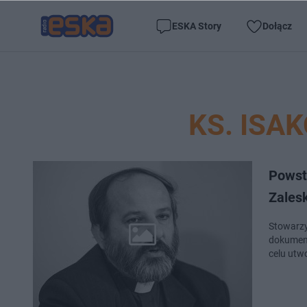
ESKA Story
Dołącz
KS. ISA
Powst
Zales
Stowarzy
dokument
celu utw