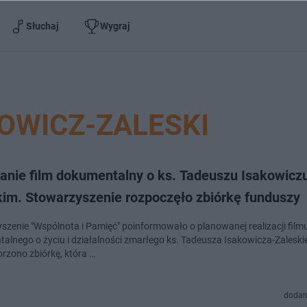
Słuchaj
Wygraj
KOWICZ-ZALESKI
anie film dokumentalny o ks. Tadeuszu Isakowicz
kim. Stowarzyszenie rozpoczęło zbiórkę funduszy
szenie "Wspólnota i Pamięć" poinformowało o planowanej realizacji film
alnego o życiu i działalności zmarłego ks. Tadeusza Isakowicza-Zalesk
orzono zbiórkę, która …
dodan