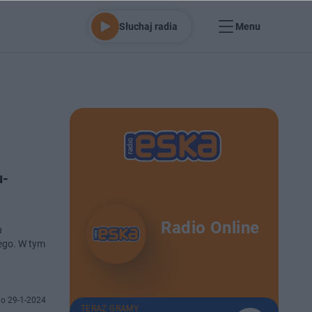
Słuchaj radia
Menu
u-
Radio Online
u
iego. W tym
o 29-1-2024
TERAZ GRAMY