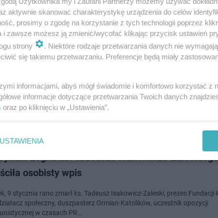
 zgodą Użytkownika my i Zaufani Partnerzy możemy używać dokład
dodan
az aktywnie skanować charakterystykę urządzenia do celów identyfi
ść, prosimy o zgodę na korzystanie z tych technologii poprzez klikn
a i zawsze możesz ją zmienić/wycofać klikając przycisk ustawień pr
ystości pogrzebowe ks. Tadeusza Isakowicza-Zale
ogu strony
. Niektóre rodzaje przetwarzania danych nie wymagaj
raków pożegna duchownego
iwić się takiemu przetwarzaniu. Preferencje będą miały zastosowanie
stycznia w podkrakowskich Radwanowicach odbędą się uroczystości po
szymi informacjami, abyś mógł świadomie i komfortowo korzystać z
usza Isakowicza-Zaleskiego – podało w środę biuro prasowe archidiecezj
gółowe informacje dotyczące przetwarzania Twoich danych znajdzi
iej.
s
oraz po kliknięciu w „Ustawienia”.
dodan
USTAWIENIA
Dymna żegna ks. Tadeusza Isakowicza-Zaleskiego
ciła osobisty wpis
k, 9 stycznia rano zmarł ks. Tadeusz Isakowicz-Zaleski, prezes Fundacji 
 działacz społeczny, duszpasterz Ormian-Katolików, uczestnik opozycji
nistycznej w czasach PR…