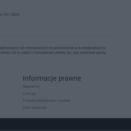
o 10-1-2024
ektroniczny lub mechaniczny) na jakimkolwiek polu eksploatacji w
ałości lub w części z naruszeniem prawa, tzn. bez właściwej zgody,
Informacje prawne
Regulamin
Licencje
Polityka prywatności i cookies
Dane osobowe