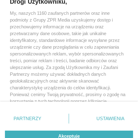
Drogi Użytkowniku,
My, naszych 1160 zaufanych partnerów oraz inne
Żaden utwór zamieszczony w serwisie nie może być powielany i
podmioty z Grupy ZPR Media uzyskujemy dostęp i
rozpowszechniany lub dalej rozpowszechniany w jakikolwiek sposób (w
tym także elektroniczny lub mechaniczny) na jakimkolwiek polu
przechowujemy informacje na urządzeniu oraz
eksploatacji w jakiejkolwiek formie, włącznie z umieszczaniem w Internecie
przetwarzamy dane osobowe, takie jak unikalne
bez pisemnej zgody właściciela praw. Jakiekolwiek użycie lub
identyfikatory, standardowe informacje wysyłane przez
wykorzystanie utworów w całości lub w części z naruszeniem prawa, tzn.
bez właściwej zgody, jest zabronione pod groźbą kary i może być ścigane
urządzenie czy dane przeglądania w celu zapewniania
prawnie.
spersonalizowanych reklam, wybór spersonalizowanych
treści, pomiar reklam i treści, badanie odbiorców oraz
ulepszanie usług. Za zgodą Użytkownika my i Zaufani
Partnerzy możemy używać dokładnych danych
geolokalizacyjnych oraz aktywnie skanować
charakterystykę urządzenia do celów identyfikacji.
Ponieważ cenimy Twoją prywatność, prosimy o zgodę na
O nas
korzystanie z tych technologii poprzez kliknięcie
Informacje prawne
„Akceptuję”. Zgoda jest dobrowolna i zawsze możesz ją
zmienić/wycofać klikając przycisk ustawień prywatności
Nasze serwisy
PARTNERZY
USTAWIENIA
znajdujący się w lewym dolnym rogu strony
. Niektóre
rodzaje przetwarzania danych nie wymagają zgody
© 2026 Grupa ZPR Media
Akceptuję
użytkownika, ale masz prawo sprzeciwić się takiemu