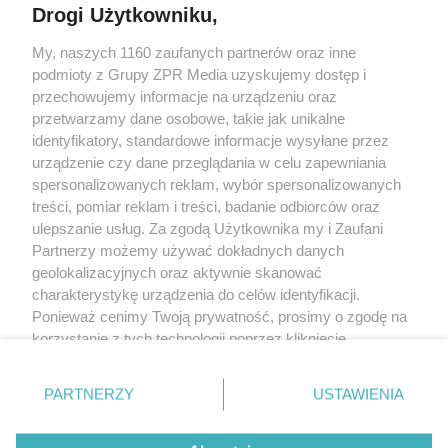
Drogi Użytkowniku,
My, naszych 1160 zaufanych partnerów oraz inne
Żaden utwór zamieszczony w serwisie nie może być powielany i
podmioty z Grupy ZPR Media uzyskujemy dostęp i
rozpowszechniany lub dalej rozpowszechniany w jakikolwiek sposób (w
tym także elektroniczny lub mechaniczny) na jakimkolwiek polu
przechowujemy informacje na urządzeniu oraz
eksploatacji w jakiejkolwiek formie, włącznie z umieszczaniem w Internecie
przetwarzamy dane osobowe, takie jak unikalne
bez pisemnej zgody właściciela praw. Jakiekolwiek użycie lub
wykorzystanie utworów w całości lub w części z naruszeniem prawa, tzn.
identyfikatory, standardowe informacje wysyłane przez
bez właściwej zgody, jest zabronione pod groźbą kary i może być ścigane
urządzenie czy dane przeglądania w celu zapewniania
prawnie.
spersonalizowanych reklam, wybór spersonalizowanych
treści, pomiar reklam i treści, badanie odbiorców oraz
ulepszanie usług. Za zgodą Użytkownika my i Zaufani
Partnerzy możemy używać dokładnych danych
geolokalizacyjnych oraz aktywnie skanować
charakterystykę urządzenia do celów identyfikacji.
O nas
Ponieważ cenimy Twoją prywatność, prosimy o zgodę na
korzystanie z tych technologii poprzez kliknięcie
Informacje prawne
„Akceptuję”. Zgoda jest dobrowolna i zawsze możesz ją
zmienić/wycofać klikając przycisk ustawień prywatności
Nasze serwisy
PARTNERZY
USTAWIENIA
znajdujący się w lewym dolnym rogu strony
. Niektóre
rodzaje przetwarzania danych nie wymagają zgody
© 2026 Grupa ZPR Media