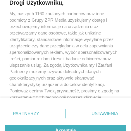
Drogi Użytkowniku,
My, naszych 1160 zaufanych partnerów oraz inne
Żaden utwór zamieszczony w serwisie nie może być powielany i
podmioty z Grupy ZPR Media uzyskujemy dostęp i
rozpowszechniany lub dalej rozpowszechniany w jakikolwiek sposób (w
tym także elektroniczny lub mechaniczny) na jakimkolwiek polu
przechowujemy informacje na urządzeniu oraz
eksploatacji w jakiejkolwiek formie, włącznie z umieszczaniem w Internecie
przetwarzamy dane osobowe, takie jak unikalne
bez pisemnej zgody właściciela praw. Jakiekolwiek użycie lub
wykorzystanie utworów w całości lub w części z naruszeniem prawa, tzn.
identyfikatory, standardowe informacje wysyłane przez
bez właściwej zgody, jest zabronione pod groźbą kary i może być ścigane
urządzenie czy dane przeglądania w celu zapewniania
prawnie.
spersonalizowanych reklam, wybór spersonalizowanych
treści, pomiar reklam i treści, badanie odbiorców oraz
ulepszanie usług. Za zgodą Użytkownika my i Zaufani
Partnerzy możemy używać dokładnych danych
geolokalizacyjnych oraz aktywnie skanować
charakterystykę urządzenia do celów identyfikacji.
O nas
Ponieważ cenimy Twoją prywatność, prosimy o zgodę na
korzystanie z tych technologii poprzez kliknięcie
Informacje prawne
„Akceptuję”. Zgoda jest dobrowolna i zawsze możesz ją
zmienić/wycofać klikając przycisk ustawień prywatności
Nasze serwisy
PARTNERZY
USTAWIENIA
znajdujący się w lewym dolnym rogu strony
. Niektóre
rodzaje przetwarzania danych nie wymagają zgody
© 2026 Grupa ZPR Media
Akceptuję
użytkownika, ale masz prawo sprzeciwić się takiemu