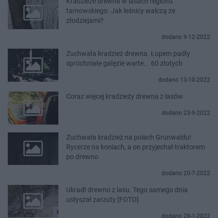
Kradzieże drewna w lasach regionu
tarnowskiego. Jak leśnicy walczą ze
złodziejami?
dodano 9-12-2022
Zuchwała kradzież drewna. Łupem padły
spróchniałe gałęzie warte... 60 złotych
dodano 13-10-2022
Coraz więcej kradzieży drewna z lasów
dodano 23-9-2022
Zuchwała kradzież na polach Grunwaldu!
Rycerze na koniach, a on przyjechał traktorem
po drewno
dodano 20-7-2022
Ukradł drewno z lasu. Tego samego dnia
usłyszał zarzuty [FOTO]
dodano 28-1-2022