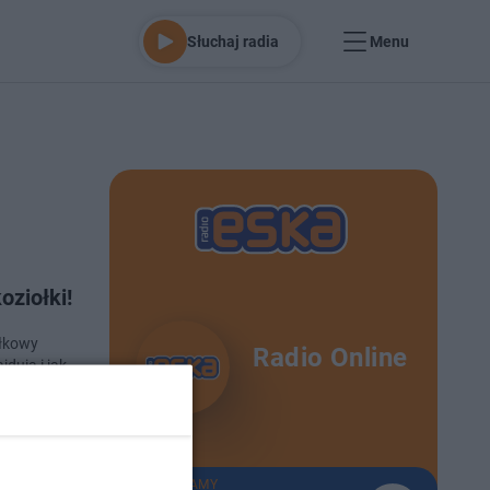
Słuchaj radia
Menu
oziołki!
ołkowy
Radio Online
jdują i jak
 21-12-2024
TERAZ GRAMY