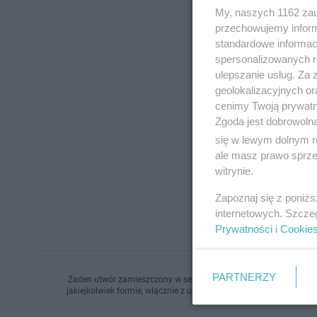
My, naszych 1162 zau
przechowujemy informa
standardowe informac
spersonalizowanych re
ulepszanie usług. Za
geolokalizacyjnych or
cenimy Twoją prywatno
Zgoda jest dobrowoln
się w lewym dolnym r
ale masz prawo sprzec
witrynie.
Zapoznaj się z poniż
internetowych. Szcze
Prywatności
i
Cookie
PARTNERZY
Żaden utwór zamieszczony w serwisie nie może być powielany i r
jakiejkolwiek formie, włącznie z umieszczaniem w Internecie bez 