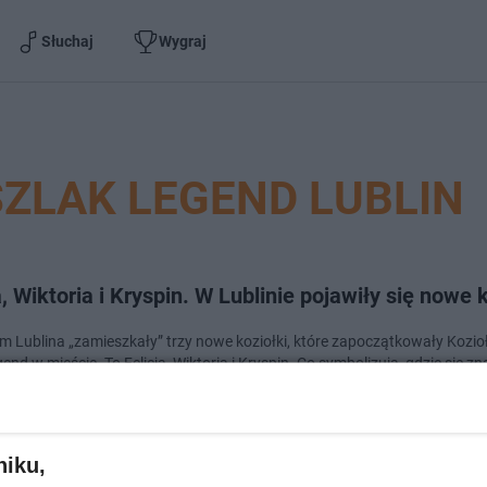
Słuchaj
Wygraj
ZLAK LEGEND LUBLIN
a, Wiktoria i Kryspin. W Lublinie pojawiły się nowe k
m Lublina „zamieszkały” trzy nowe koziołki, które zapoczątkowały Kozi
end w mieście. To Felicja, Wiktoria i Kryspin. Co symbolizują, gdzie się zna
ą? Przeczy…
dodano
niku,