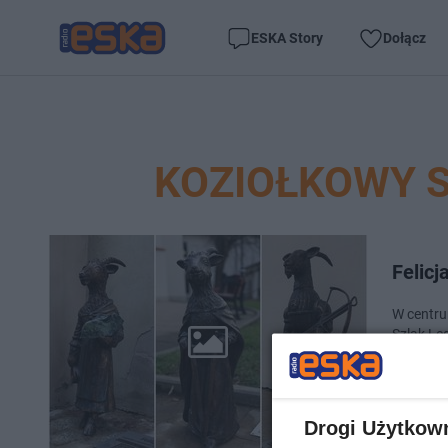
ESKA Story
Dołącz
KOZIOŁKOWY S
Felicj
W centru
Szlak Leg
wyglądaj
Drogi Użytkow