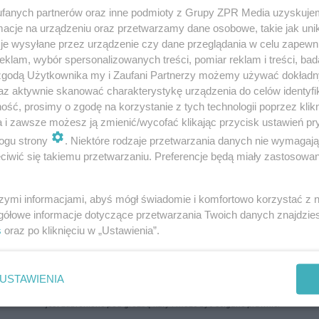
fanych partnerów oraz inne podmioty z Grupy ZPR Media uzyskujem
cje na urządzeniu oraz przetwarzamy dane osobowe, takie jak unika
je wysyłane przez urządzenie czy dane przeglądania w celu zapewn
klam, wybór spersonalizowanych treści, pomiar reklam i treści, bad
 zgodą Użytkownika my i Zaufani Partnerzy możemy używać dokład
az aktywnie skanować charakterystykę urządzenia do celów identyfi
ść, prosimy o zgodę na korzystanie z tych technologii poprzez klikn
a i zawsze możesz ją zmienić/wycofać klikając przycisk ustawień pr
ogu strony
. Niektóre rodzaje przetwarzania danych nie wymagaj
iwić się takiemu przetwarzaniu. Preferencje będą miały zastosowanie
szymi informacjami, abyś mógł świadomie i komfortowo korzystać z
gółowe informacje dotyczące przetwarzania Twoich danych znajdzi
s
oraz po kliknięciu w „Ustawienia”.
USTAWIENIA
ozpowszechniany lub dalej rozpowszechniany w jakikolwiek sposób (w tym także el
pisemnej zgody właściciela praw. Jakiekolwiek użycie lub wykorzystanie utworów w c
jest zabronione pod groźbą kary i może być ścigane prawnie.