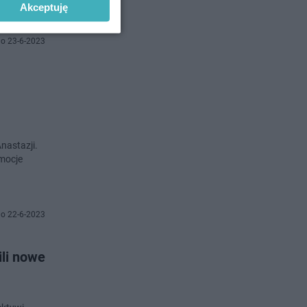
Akceptuję
o 23-6-2023
nastazji.
emocje
o 22-6-2023
ili nowe