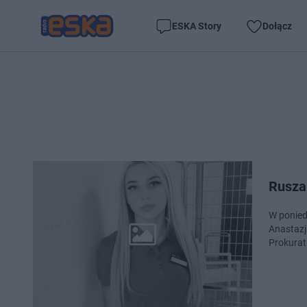
ESKA Story
Dołącz
Rusza
W ponied
Anastazj
Prokurat