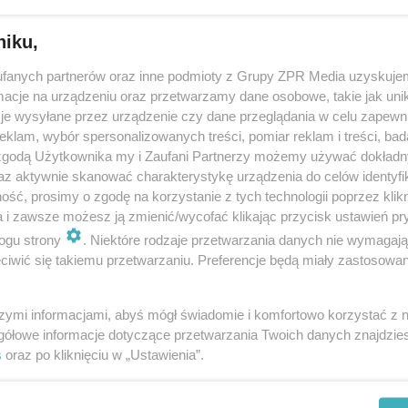
niku,
dodan
fanych partnerów oraz inne podmioty z Grupy ZPR Media uzyskujem
cje na urządzeniu oraz przetwarzamy dane osobowe, takie jak unika
żonemu za zabicie Anastazji grozi dożywocie
je wysyłane przez urządzenie czy dane przeglądania w celu zapewn
klam, wybór spersonalizowanych treści, pomiar reklam i treści, bad
rstwo 27-letniej Polki na greckiej wyspie Kos oskarżonemu Salahuddinow
 zgodą Użytkownika my i Zaufani Partnerzy możemy używać dokład
szu grozi dożywocie - powiedział w rozmowie z George Kalliakmanis, sz
az aktywnie skanować charakterystykę urządzenia do celów identyfi
tów południowo-wsc…
ść, prosimy o zgodę na korzystanie z tych technologii poprzez klikn
a i zawsze możesz ją zmienić/wycofać klikając przycisk ustawień pr
ogu strony
. Niektóre rodzaje przetwarzania danych nie wymagaj
dodan
iwić się takiemu przetwarzaniu. Preferencje będą miały zastosowanie
szymi informacjami, abyś mógł świadomie i komfortowo korzystać z
 Anastazji. Banglijczyk wciąż nie przyznaje się do
gółowe informacje dotyczące przetwarzania Twoich danych znajdzi
s
oraz po kliknięciu w „Ustawienia”.
 w południe 32-letni mężczyzna z Bangladeszu, któremu zdecydowano po
orderstwa 27-letniej Polki na greckiej wyspie Kos, będzie ponownie zezn
torem. Mężczyzn…