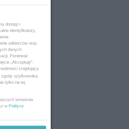
o 27-1-2024
y dostęp i
lne identyfikatory,
iania
anie odbiorców oraz
i S. z
nych danych
ef związku
kacji. Ponieważ
ięcie „Akceptuję”.
ywatności znajdujący
ą zgody użytkownika,
o 26-6-2023
 tylko na tej
 naszych serwisów
 winy
esz w
Polityce
stawić się
awał przed