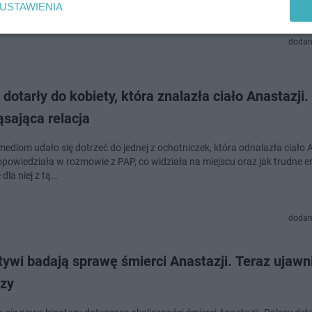
USTAWIENIA
dodan
dotarły do kobiety, która znalazła ciało Anastazji.
sająca relacja
ediom udało się dotrzeć do jednej z ochotniczek, która odnalazła ciało A
opowiedziała w rozmowie z PAP, co widziała na miejscu oraz jak trudne 
 dla niej z tą…
dodan
ywi badają sprawę śmierci Anastazji. Teraz ujawn
ezy