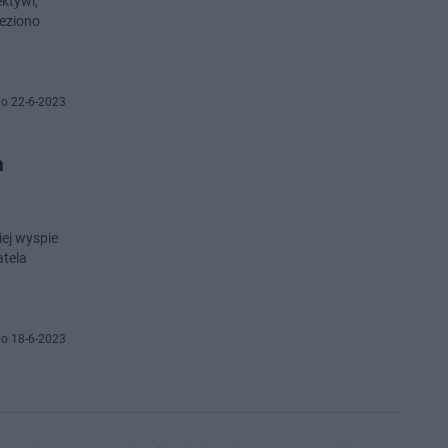
ektywi,
leziono
o 22-6-2023
a
iej wyspie
atela
o 18-6-2023