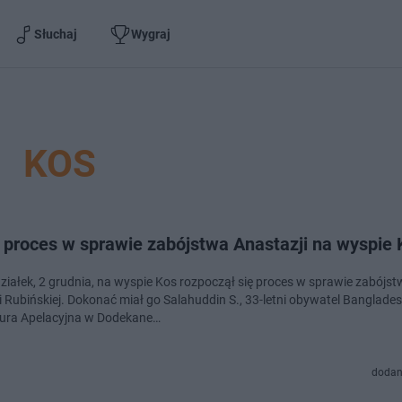
Słuchaj
Wygraj
KOS
 proces w sprawie zabójstwa Anastazji na wyspie 
ziałek, 2 grudnia, na wyspie Kos rozpoczął się proces w sprawie zabójs
i Rubińskiej. Dokonać miał go Salahuddin S., 33-letni obywatel Banglade
ura Apelacyjna w Dodekane…
dodan