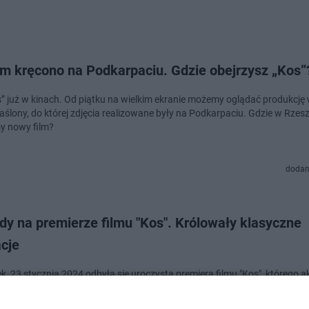
lm kręcono na Podkarpaciu. Gdzie obejrzysz „Kos”
s” już w kinach. Od piątku na wielkim ekranie możemy oglądać produkcję w
ślony, do której zdjęcia realizowane były na Podkarpaciu. Gdzie w Rzes
y nowy film?
dodan
y na premierze filmu "Kos". Królowały klasyczne
acje
k, 23 stycznia 2024 odbyła się uroczysta premiera filmu "Kos", którego a
 nas do burzliwych wydarzeń wiosny 1794 roku. Gwiazdy polskiego kina 
zgromadziły się na cze…