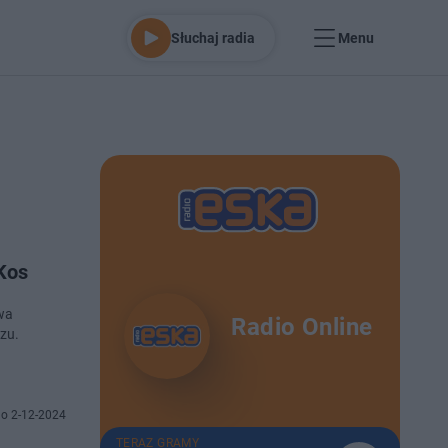
Słuchaj radia
Menu
Kos
twa
Radio Online
szu.
o 2-12-2024
TERAZ GRAMY