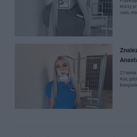
Pojawiaj
którzy p
ciało, m
Znalez
Anast
27-letni
Kos, gdz
Banglade