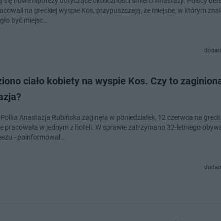
ą się nowe hipotezy dotyczące okoliczności śmierci Anastazji. Polscy det
racowali na greckiej wyspie Kos, przypuszczają, że miejsce, w którym zna
ogło być miejsc…
dodan
iono ciało kobiety na wyspie Kos. Czy to zaginion
azja?
a Polka Anastazja Rubińska zaginęła w poniedziałek, 12 czerwca na greck
ie pracowała w jednym z hoteli. W sprawie zatrzymano 32-letniego obyw
szu - poinformował…
dodan