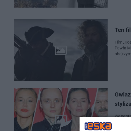
Ten fi
Film „Ko
Pawła Ma
obejrzym
Gwiazd
styliz
We wtore
przenosi
biznesu 