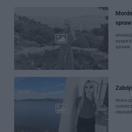
Morde
spraw
Anastazj
wyspie K
sprawie.
Zabój
Wraca sp
została 
obywatel