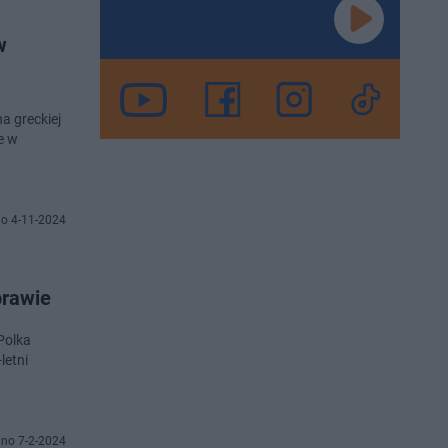
w
a greckiej
e w
o 4-11-2024
prawie
Polka
letni
no 7-2-2024