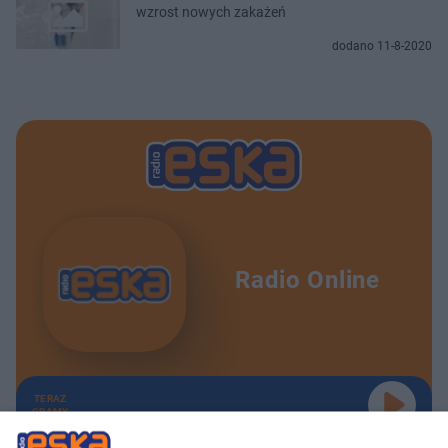
wzrost nowych zakażeń
dodano 11-8-2020
Radio Online
TERAZ
GRAMY