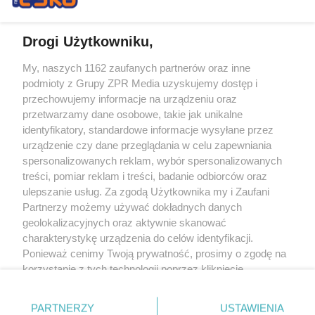
Drogi Użytkowniku,
My, naszych 1162 zaufanych partnerów oraz inne
Żaden utwór zamieszczony w serwisie nie może być powielany i
podmioty z Grupy ZPR Media uzyskujemy dostęp i
rozpowszechniany lub dalej rozpowszechniany w jakikolwiek sposób (w
tym także elektroniczny lub mechaniczny) na jakimkolwiek polu
przechowujemy informacje na urządzeniu oraz
eksploatacji w jakiejkolwiek formie, włącznie z umieszczaniem w Internecie
przetwarzamy dane osobowe, takie jak unikalne
bez pisemnej zgody właściciela praw. Jakiekolwiek użycie lub
wykorzystanie utworów w całości lub w części z naruszeniem prawa, tzn.
identyfikatory, standardowe informacje wysyłane przez
bez właściwej zgody, jest zabronione pod groźbą kary i może być ścigane
urządzenie czy dane przeglądania w celu zapewniania
prawnie.
spersonalizowanych reklam, wybór spersonalizowanych
treści, pomiar reklam i treści, badanie odbiorców oraz
ulepszanie usług. Za zgodą Użytkownika my i Zaufani
Partnerzy możemy używać dokładnych danych
geolokalizacyjnych oraz aktywnie skanować
charakterystykę urządzenia do celów identyfikacji.
O nas
Ponieważ cenimy Twoją prywatność, prosimy o zgodę na
korzystanie z tych technologii poprzez kliknięcie
Informacje prawne
„Akceptuję”. Zgoda jest dobrowolna i zawsze możesz ją
zmienić/wycofać klikając przycisk ustawień prywatności
Nasze serwisy
PARTNERZY
USTAWIENIA