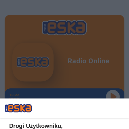
Radio Online
TERAZ
GRAMY
Drogi Użytkowniku,