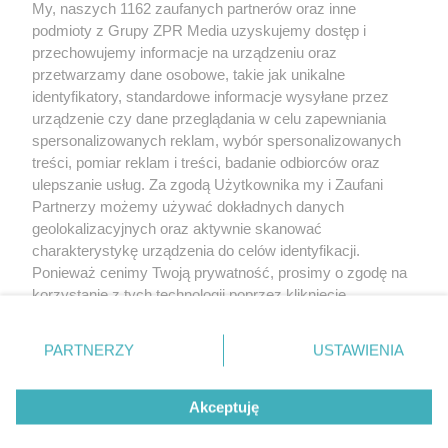
My, naszych 1162 zaufanych partnerów oraz inne
Żaden utwór zamieszczony w serwisie nie może być powielany i
podmioty z Grupy ZPR Media uzyskujemy dostęp i
rozpowszechniany lub dalej rozpowszechniany w jakikolwiek sposób (w
tym także elektroniczny lub mechaniczny) na jakimkolwiek polu
przechowujemy informacje na urządzeniu oraz
eksploatacji w jakiejkolwiek formie, włącznie z umieszczaniem w Internecie
przetwarzamy dane osobowe, takie jak unikalne
bez pisemnej zgody właściciela praw. Jakiekolwiek użycie lub
wykorzystanie utworów w całości lub w części z naruszeniem prawa, tzn.
identyfikatory, standardowe informacje wysyłane przez
bez właściwej zgody, jest zabronione pod groźbą kary i może być ścigane
urządzenie czy dane przeglądania w celu zapewniania
prawnie.
spersonalizowanych reklam, wybór spersonalizowanych
treści, pomiar reklam i treści, badanie odbiorców oraz
ulepszanie usług. Za zgodą Użytkownika my i Zaufani
Partnerzy możemy używać dokładnych danych
geolokalizacyjnych oraz aktywnie skanować
charakterystykę urządzenia do celów identyfikacji.
O nas
Ponieważ cenimy Twoją prywatność, prosimy o zgodę na
korzystanie z tych technologii poprzez kliknięcie
Informacje prawne
„Akceptuję”. Zgoda jest dobrowolna i zawsze możesz ją
zmienić/wycofać klikając przycisk ustawień prywatności
Nasze serwisy
PARTNERZY
USTAWIENIA
znajdujący się w lewym dolnym rogu strony
. Niektóre
rodzaje przetwarzania danych nie wymagają zgody
© 2026 Grupa ZPR Media
Akceptuję
użytkownika, ale masz prawo sprzeciwić się takiemu
przetwarzaniu. Preferencje będą miały zastosowanie tylko
ESKA Story
Dołącz
Słuchaj
Wygraj