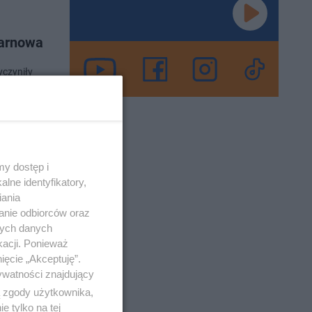
Tarnowa
yczyniły
erowcy
o 24-8-2021
y dostęp i
lne identyfikatory,
wem, a
iania
anie odbiorców oraz
nych danych
kacji. Ponieważ
ych
ięcie „Akceptuję”.
arnowem, a
ywatności znajdujący
ą zgody użytkownika,
 tylko na tej