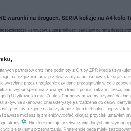
E warunki na drogach. SERIA kolizje na A4 koło 
ie rozpieszcza kierowców. Duża prędkość i padający od rana deszcz prz
do 6 groźnych sytuacji, w tym 5 na autostradzie A4 w rejonie Tarnowa. Ki
panowanie nad poja…
niku,
dodan
fanych partnerów oraz inne podmioty z Grupy ZPR Media uzyskujem
cje na urządzeniu oraz przetwarzamy dane osobowe, takie jak unika
groźnych kolizji na autostradzie A4 między Tarno
je wysyłane przez urządzenie czy dane przeglądania w celu zapewn
klam, wybór spersonalizowanych treści, pomiar reklam i treści, bad
ą [ZDJĘCIA]
 zgodą Użytkownika my i Zaufani Partnerzy możemy używać dokład
az aktywnie skanować charakterystykę urządzenia do celów identyfi
y poranek mieli policjanci tarnowskiej drogówki. Cała seria niebezpieczn
ść, prosimy o zgodę na korzystanie z tych technologii poprzez klikn
 miała miejsce w środowy (30.09.) poranek na autostradzie A4 między T
a i zawsze możesz ją zmienić/wycofać klikając przycisk ustawień pr
W trzech różnych mi…
ogu strony
. Niektóre rodzaje przetwarzania danych nie wymagaj
iwić się takiemu przetwarzaniu. Preferencje będą miały zastosowanie