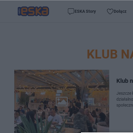
ESKA Story
Dołącz
KLUB N
Klub n
Jeszcze 
działaln
społeczn