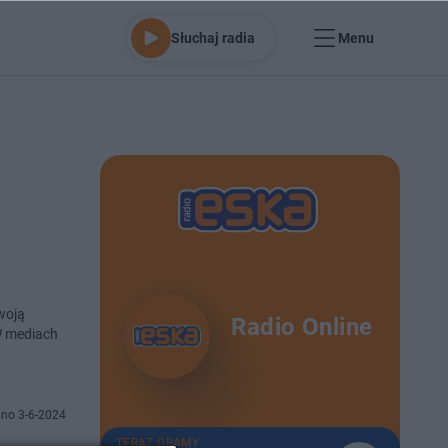
Słuchaj radia
Menu
woją
Radio Online
W mediach
no 3-6-2024
TERAZ GRAMY