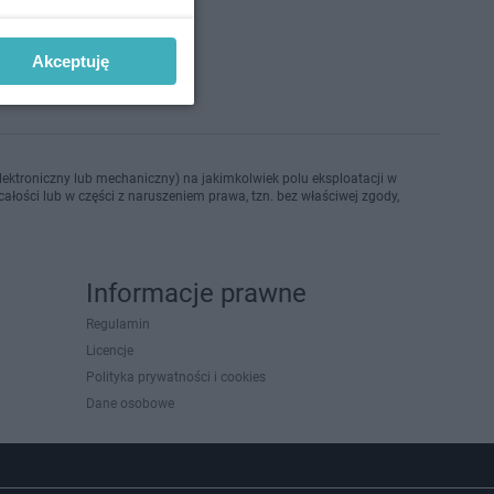
Akceptuję
ektroniczny lub mechaniczny) na jakimkolwiek polu eksploatacji w
ałości lub w części z naruszeniem prawa, tzn. bez właściwej zgody,
Informacje prawne
Regulamin
Licencje
Polityka prywatności i cookies
Dane osobowe