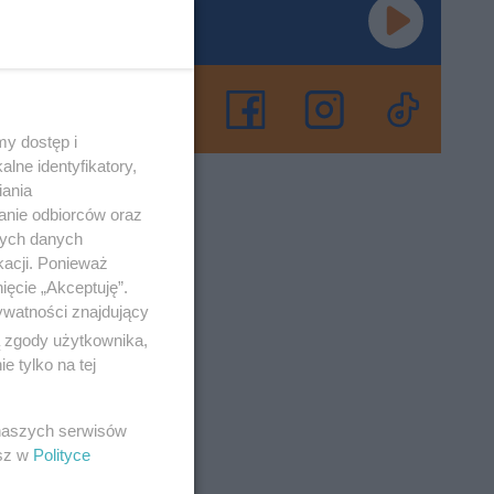
ze zjeść i
ch będzie
y dostęp i
lne identyfikatory,
iania
anie odbiorców oraz
o 26-5-2023
nych danych
kacji. Ponieważ
ięcie „Akceptuję”.
ywatności znajdujący
”!
ą zgody użytkownika,
 tylko na tej
jącej
e!
 naszych serwisów
esz w
Polityce
o 29-6-2022