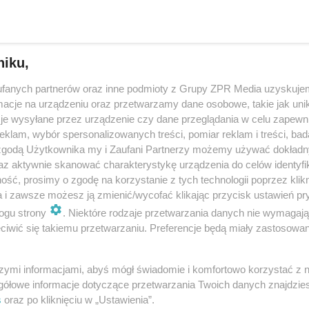
datę otwarcia Klubu na Fali!
niku,
ali w Poznaniu to ważne miejsce dla wielu mieszkańców, którzy lubią dobr
nie bawić. Lokal otworzy się już w najbliższych dniach. W jakich godzina
fanych partnerów oraz inne podmioty z Grupy ZPR Media uzyskujem
 jakie …
cje na urządzeniu oraz przetwarzamy dane osobowe, takie jak unika
je wysyłane przez urządzenie czy dane przeglądania w celu zapewn
klam, wybór spersonalizowanych treści, pomiar reklam i treści, bad
dodan
 zgodą Użytkownika my i Zaufani Partnerzy możemy używać dokład
az aktywnie skanować charakterystykę urządzenia do celów identyfi
ść, prosimy o zgodę na korzystanie z tych technologii poprzez klikn
a i zawsze możesz ją zmienić/wycofać klikając przycisk ustawień pr
zie nowe miejsce spotkań nad Wartą „Klub na Fali
ogu strony
. Niektóre rodzaje przetwarzania danych nie wymagaj
iwić się takiemu przetwarzaniu. Preferencje będą miały zastosowanie
ta Poznania to wielowymiarowe hasło, które towarzyszy kampanii promu
jsce spotkań nad Wartą - beach baru „Klub na Fali”. Otwarcie już wkrótc
szymi informacjami, abyś mógł świadomie i komfortowo korzystać z
gółowe informacje dotyczące przetwarzania Twoich danych znajdzi
s
oraz po kliknięciu w „Ustawienia”.
dodan