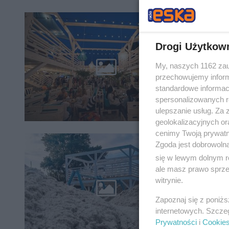
Znamy 
Drogi Użytkow
Klub na F
się świet
My, naszych 1162 zau
otwarty i
przechowujemy informa
standardowe informac
spersonalizowanych re
ulepszanie usług. Za
geolokalizacyjnych or
cenimy Twoją prywatno
Zgoda jest dobrowoln
To będ
się w lewym dolnym r
ale masz prawo sprzec
Fala War
witrynie.
nowe mie
Zapoznaj się z poniż
internetowych. Szcze
Prywatności
i
Cookie