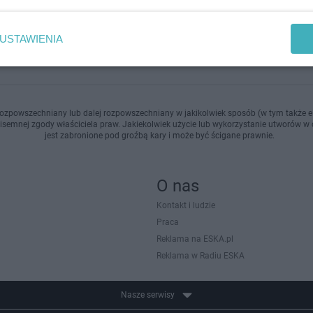
USTAWIENIA
ozpowszechniany lub dalej rozpowszechniany w jakikolwiek sposób (w tym także el
pisemnej zgody właściciela praw. Jakiekolwiek użycie lub wykorzystanie utworów w c
jest zabronione pod groźbą kary i może być ścigane prawnie.
O nas
Kontakt i ludzie
Praca
Reklama na ESKA.pl
Reklama w Radiu ESKA
Nasze serwisy