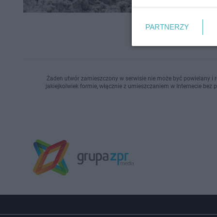
PARTNERZY
Żaden utwór zamieszczony w serwisie nie może być powielany i r
jakiejkolwiek formie, włącznie z umieszczaniem w Internecie bez 