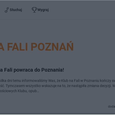
Słuchaj
Wygraj
A FALI POZNAŃ
a Fali powraca do Poznania!
kilka dni temu informowaliśmy Was, że Klub na Fali w Poznaniu kończy s
ość. Tymczasem wszystko wskazuje na to, że nastąpiła zmiana decyzji. 
ościowych Klubu, opub…
doda