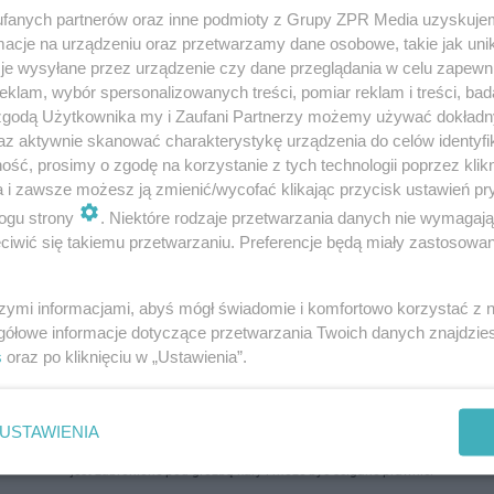
fanych partnerów oraz inne podmioty z Grupy ZPR Media uzyskujem
cje na urządzeniu oraz przetwarzamy dane osobowe, takie jak unika
mieszkania powstają przy Krakowskiej Rogatce w
je wysyłane przez urządzenie czy dane przeglądania w celu zapewn
ach
klam, wybór spersonalizowanych treści, pomiar reklam i treści, bad
 zgodą Użytkownika my i Zaufani Partnerzy możemy używać dokład
ieście nowych mieszkań powstanie w dwóch nowych blokach przy Krak
az aktywnie skanować charakterystykę urządzenia do celów identyfi
w Kielcach. Inwestor zapowiada różne udogodnienia. Obecnie trwa bud
ść, prosimy o zgodę na korzystanie z tych technologii poprzez klikn
liśmy postępy robót, możecie z…
a i zawsze możesz ją zmienić/wycofać klikając przycisk ustawień pr
ogu strony
. Niektóre rodzaje przetwarzania danych nie wymagaj
iwić się takiemu przetwarzaniu. Preferencje będą miały zastosowanie
dodan
szymi informacjami, abyś mógł świadomie i komfortowo korzystać z
gółowe informacje dotyczące przetwarzania Twoich danych znajdzi
s
oraz po kliknięciu w „Ustawienia”.
USTAWIENIA
ozpowszechniany lub dalej rozpowszechniany w jakikolwiek sposób (w tym także el
pisemnej zgody właściciela praw. Jakiekolwiek użycie lub wykorzystanie utworów w c
jest zabronione pod groźbą kary i może być ścigane prawnie.