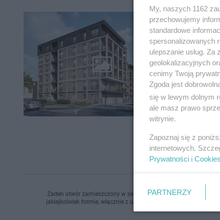
My, naszych 1162 zau
przechowujemy informa
Nowe 
standardowe informac
Kielc
spersonalizowanych re
ulepszanie usług. Za
Ponad dw
geolokalizacyjnych or
Rogatce 
cenimy Twoją prywatno
sprawdzi
Zgoda jest dobrowoln
się w lewym dolnym r
ale masz prawo sprzec
witrynie.
Zapoznaj się z poniż
internetowych. Szcze
Prywatności
i
Cookie
PARTNERZY
Żaden utwór zamieszczony w serwisie nie może być powielany i r
jakiejkolwiek formie, włącznie z umieszczaniem w Internecie bez 