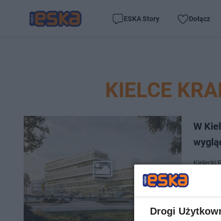
ESKA Story
Dołącz
KIELCE KR
W Kie
wyglą
Kielecki
Rogatce 
nowoczes
Drogi Użytkow