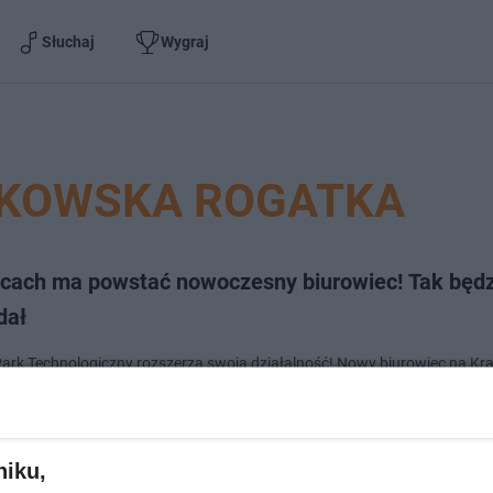
Słuchaj
Wygraj
AKOWSKA ROGATKA
lcach ma powstać nowoczesny biurowiec! Tak będz
dał
 Park Technologiczny rozszerza swoją działalność! Nowy biurowiec na Kr
ma być impulsem dla rozwoju śródmieścia Kielc. Sprawdź, jak będzie wy
ny budynek i co zao…
niku,
doda