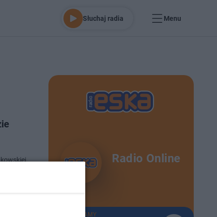
Słuchaj radia
Menu
ie
Radio Online
akowskiej
glądał
no 8-5-2025
TERAZ GRAMY