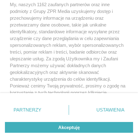
My, naszych 1162 zaufanych partnerów oraz inne
Żaden utwór zamieszczony w serwisie nie może być powielany i
podmioty z Grupy ZPR Media uzyskujemy dostęp i
rozpowszechniany lub dalej rozpowszechniany w jakikolwiek sposób (w
tym także elektroniczny lub mechaniczny) na jakimkolwiek polu
przechowujemy informacje na urządzeniu oraz
eksploatacji w jakiejkolwiek formie, włącznie z umieszczaniem w Internecie
przetwarzamy dane osobowe, takie jak unikalne
bez pisemnej zgody właściciela praw. Jakiekolwiek użycie lub
wykorzystanie utworów w całości lub w części z naruszeniem prawa, tzn.
identyfikatory, standardowe informacje wysyłane przez
bez właściwej zgody, jest zabronione pod groźbą kary i może być ścigane
urządzenie czy dane przeglądania w celu zapewniania
prawnie.
spersonalizowanych reklam, wybór spersonalizowanych
treści, pomiar reklam i treści, badanie odbiorców oraz
ulepszanie usług. Za zgodą Użytkownika my i Zaufani
Partnerzy możemy używać dokładnych danych
geolokalizacyjnych oraz aktywnie skanować
charakterystykę urządzenia do celów identyfikacji.
O nas
Ponieważ cenimy Twoją prywatność, prosimy o zgodę na
korzystanie z tych technologii poprzez kliknięcie
Informacje prawne
„Akceptuję”. Zgoda jest dobrowolna i zawsze możesz ją
zmienić/wycofać klikając przycisk ustawień prywatności
Nasze serwisy
PARTNERZY
USTAWIENIA
znajdujący się w lewym dolnym rogu strony
. Niektóre
rodzaje przetwarzania danych nie wymagają zgody
© 2026 Grupa ZPR Media
Akceptuję
użytkownika, ale masz prawo sprzeciwić się takiemu
przetwarzaniu. Preferencje będą miały zastosowanie tylko