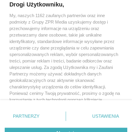
Drogi Użytkowniku,
My, naszych 1162 zaufanych partnerów oraz inne
Żaden utwór zamieszczony w serwisie nie może być powielany i
podmioty z Grupy ZPR Media uzyskujemy dostęp i
rozpowszechniany lub dalej rozpowszechniany w jakikolwiek sposób (w
tym także elektroniczny lub mechaniczny) na jakimkolwiek polu
przechowujemy informacje na urządzeniu oraz
eksploatacji w jakiejkolwiek formie, włącznie z umieszczaniem w Internecie
przetwarzamy dane osobowe, takie jak unikalne
bez pisemnej zgody właściciela praw. Jakiekolwiek użycie lub
wykorzystanie utworów w całości lub w części z naruszeniem prawa, tzn.
identyfikatory, standardowe informacje wysyłane przez
bez właściwej zgody, jest zabronione pod groźbą kary i może być ścigane
urządzenie czy dane przeglądania w celu zapewniania
prawnie.
spersonalizowanych reklam, wybór spersonalizowanych
treści, pomiar reklam i treści, badanie odbiorców oraz
ulepszanie usług. Za zgodą Użytkownika my i Zaufani
Partnerzy możemy używać dokładnych danych
geolokalizacyjnych oraz aktywnie skanować
charakterystykę urządzenia do celów identyfikacji.
O nas
Ponieważ cenimy Twoją prywatność, prosimy o zgodę na
korzystanie z tych technologii poprzez kliknięcie
Informacje prawne
„Akceptuję”. Zgoda jest dobrowolna i zawsze możesz ją
zmienić/wycofać klikając przycisk ustawień prywatności
Nasze serwisy
PARTNERZY
USTAWIENIA
znajdujący się w lewym dolnym rogu strony
. Niektóre
rodzaje przetwarzania danych nie wymagają zgody
© 2026 Grupa ZPR Media