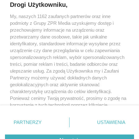
Drogi Użytkowniku,
My, naszych 1162 zaufanych partnerów oraz inne
Żaden utwór zamieszczony w serwisie nie może być powielany i
podmioty z Grupy ZPR Media uzyskujemy dostęp i
rozpowszechniany lub dalej rozpowszechniany w jakikolwiek sposób (w
tym także elektroniczny lub mechaniczny) na jakimkolwiek polu
przechowujemy informacje na urządzeniu oraz
eksploatacji w jakiejkolwiek formie, włącznie z umieszczaniem w Internecie
przetwarzamy dane osobowe, takie jak unikalne
bez pisemnej zgody właściciela praw. Jakiekolwiek użycie lub
wykorzystanie utworów w całości lub w części z naruszeniem prawa, tzn.
identyfikatory, standardowe informacje wysyłane przez
bez właściwej zgody, jest zabronione pod groźbą kary i może być ścigane
urządzenie czy dane przeglądania w celu zapewniania
prawnie.
spersonalizowanych reklam, wybór spersonalizowanych
treści, pomiar reklam i treści, badanie odbiorców oraz
ulepszanie usług. Za zgodą Użytkownika my i Zaufani
Partnerzy możemy używać dokładnych danych
geolokalizacyjnych oraz aktywnie skanować
charakterystykę urządzenia do celów identyfikacji.
O nas
Ponieważ cenimy Twoją prywatność, prosimy o zgodę na
korzystanie z tych technologii poprzez kliknięcie
Informacje prawne
„Akceptuję”. Zgoda jest dobrowolna i zawsze możesz ją
zmienić/wycofać klikając przycisk ustawień prywatności
Nasze serwisy
PARTNERZY
USTAWIENIA
znajdujący się w lewym dolnym rogu strony
. Niektóre
rodzaje przetwarzania danych nie wymagają zgody
© 2026 Grupa ZPR Media