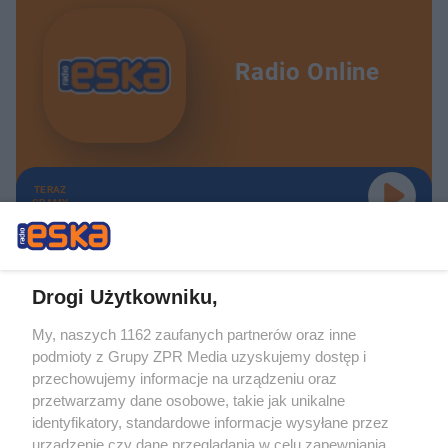
Radio Online
TERAZ
GRAMY
Drogi Użytkowniku,
My, naszych 1162 zaufanych partnerów oraz inne
Żaden utwór zamieszczony w serwisie nie może być powielany i
podmioty z Grupy ZPR Media uzyskujemy dostęp i
rozpowszechniany lub dalej rozpowszechniany w jakikolwiek sposób (w
tym także elektroniczny lub mechaniczny) na jakimkolwiek polu
przechowujemy informacje na urządzeniu oraz
eksploatacji w jakiejkolwiek formie, włącznie z umieszczaniem w Internecie
przetwarzamy dane osobowe, takie jak unikalne
bez pisemnej zgody właściciela praw. Jakiekolwiek użycie lub
identyfikatory, standardowe informacje wysyłane przez
wykorzystanie utworów w całości lub w części z naruszeniem prawa, tzn.
bez właściwej zgody, jest zabronione pod groźbą kary i może być ścigane
urządzenie czy dane przeglądania w celu zapewniania