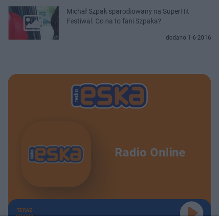
Michał Szpak sparodiowany na SuperHit
Festiwal. Co na to fani Szpaka?
dodano 1-6-2016
Radio Online
TERAZ
GRAMY