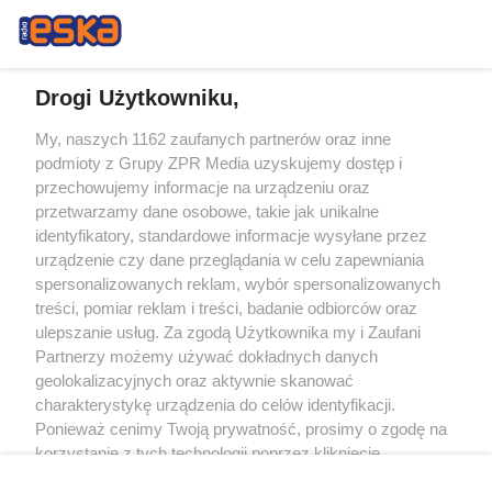
Drogi Użytkowniku,
My, naszych 1162 zaufanych partnerów oraz inne
Żaden utwór zamieszczony w serwisie nie może być powielany i
podmioty z Grupy ZPR Media uzyskujemy dostęp i
rozpowszechniany lub dalej rozpowszechniany w jakikolwiek sposób (w
tym także elektroniczny lub mechaniczny) na jakimkolwiek polu
przechowujemy informacje na urządzeniu oraz
eksploatacji w jakiejkolwiek formie, włącznie z umieszczaniem w Internecie
przetwarzamy dane osobowe, takie jak unikalne
bez pisemnej zgody właściciela praw. Jakiekolwiek użycie lub
identyfikatory, standardowe informacje wysyłane przez
wykorzystanie utworów w całości lub w części z naruszeniem prawa, tzn.
bez właściwej zgody, jest zabronione pod groźbą kary i może być ścigane
urządzenie czy dane przeglądania w celu zapewniania
prawnie.
spersonalizowanych reklam, wybór spersonalizowanych
treści, pomiar reklam i treści, badanie odbiorców oraz
ulepszanie usług. Za zgodą Użytkownika my i Zaufani
Partnerzy możemy używać dokładnych danych
geolokalizacyjnych oraz aktywnie skanować
charakterystykę urządzenia do celów identyfikacji.
Ponieważ cenimy Twoją prywatność, prosimy o zgodę na
O nas
korzystanie z tych technologii poprzez kliknięcie
Informacje prawne
„Akceptuję”. Zgoda jest dobrowolna i zawsze możesz ją