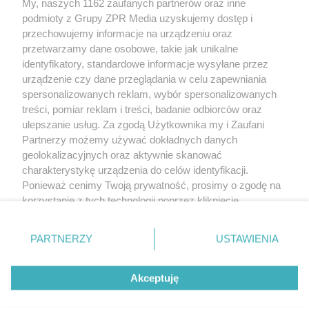
My, naszych 1162 zaufanych partnerów oraz inne
Żaden utwór zamieszczony w serwisie nie może być powielany i
podmioty z Grupy ZPR Media uzyskujemy dostęp i
rozpowszechniany lub dalej rozpowszechniany w jakikolwiek sposób (w
tym także elektroniczny lub mechaniczny) na jakimkolwiek polu
przechowujemy informacje na urządzeniu oraz
eksploatacji w jakiejkolwiek formie, włącznie z umieszczaniem w Internecie
przetwarzamy dane osobowe, takie jak unikalne
bez pisemnej zgody właściciela praw. Jakiekolwiek użycie lub
wykorzystanie utworów w całości lub w części z naruszeniem prawa, tzn.
identyfikatory, standardowe informacje wysyłane przez
bez właściwej zgody, jest zabronione pod groźbą kary i może być ścigane
urządzenie czy dane przeglądania w celu zapewniania
prawnie.
spersonalizowanych reklam, wybór spersonalizowanych
treści, pomiar reklam i treści, badanie odbiorców oraz
ulepszanie usług. Za zgodą Użytkownika my i Zaufani
Partnerzy możemy używać dokładnych danych
geolokalizacyjnych oraz aktywnie skanować
charakterystykę urządzenia do celów identyfikacji.
O nas
Ponieważ cenimy Twoją prywatność, prosimy o zgodę na
korzystanie z tych technologii poprzez kliknięcie
Informacje prawne
„Akceptuję”. Zgoda jest dobrowolna i zawsze możesz ją
zmienić/wycofać klikając przycisk ustawień prywatności
Nasze serwisy
PARTNERZY
USTAWIENIA
znajdujący się w lewym dolnym rogu strony
. Niektóre
rodzaje przetwarzania danych nie wymagają zgody
© 2026 Grupa ZPR Media
Akceptuję
użytkownika, ale masz prawo sprzeciwić się takiemu
przetwarzaniu. Preferencje będą miały zastosowanie tylko
ESKA Story
Dołącz
Słuchaj
Wygraj
na tej witrynie.