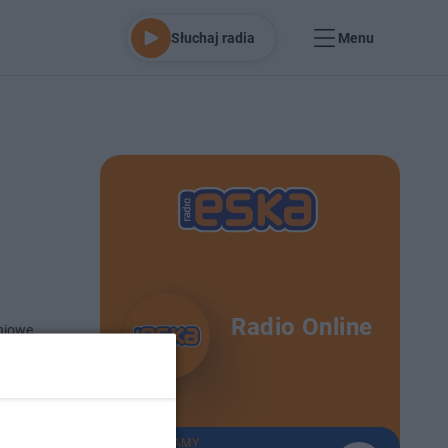
Słuchaj radia
Menu
Radio Online
niowe
aje
 25-10-2024
TERAZ GRAMY