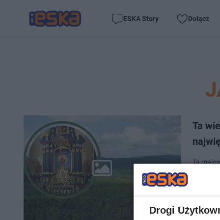
ESKA Story
Dołącz
J
Ta wie
najwi
Ta malow
wyludnia
wehikułe
Drogi Użytkow