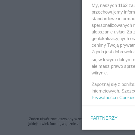
My, naszych 1162 zau
przechowujemy informa
standardowe informac
spersonalizowanych re
ulepszanie usług. Za
geolokalizacyjnych or
cenimy Twoją prywatno
Zgoda jest dobrowoln
się w lewym dolnym r
ale masz prawo sprzec
witrynie.
Zapoznaj się z poniż
internetowych. Szcze
Prywatności
i
Cookie
PARTNERZY
Żaden utwór zamieszczony w serwisie nie może być powielany i r
jakiejkolwiek formie, włącznie z umieszczaniem w Internecie bez 