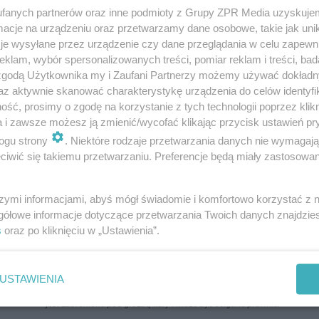
fanych partnerów oraz inne podmioty z Grupy ZPR Media uzyskujem
cje na urządzeniu oraz przetwarzamy dane osobowe, takie jak unika
je wysyłane przez urządzenie czy dane przeglądania w celu zapewn
klam, wybór spersonalizowanych treści, pomiar reklam i treści, bad
 zgodą Użytkownika my i Zaufani Partnerzy możemy używać dokład
az aktywnie skanować charakterystykę urządzenia do celów identyfi
ść, prosimy o zgodę na korzystanie z tych technologii poprzez klikn
a i zawsze możesz ją zmienić/wycofać klikając przycisk ustawień pr
ogu strony
. Niektóre rodzaje przetwarzania danych nie wymagaj
iwić się takiemu przetwarzaniu. Preferencje będą miały zastosowanie
szymi informacjami, abyś mógł świadomie i komfortowo korzystać z
gółowe informacje dotyczące przetwarzania Twoich danych znajdzi
s
oraz po kliknięciu w „Ustawienia”.
USTAWIENIA
ozpowszechniany lub dalej rozpowszechniany w jakikolwiek sposób (w tym także el
pisemnej zgody właściciela praw. Jakiekolwiek użycie lub wykorzystanie utworów w c
jest zabronione pod groźbą kary i może być ścigane prawnie.