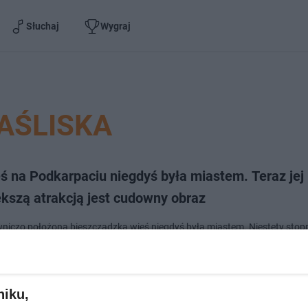
Słuchaj
Wygraj
AŚLISKA
ś na Podkarpaciu niegdyś była miastem. Teraz jej
ększą atrakcją jest cudowny obraz
niczo położona bieszczadzka wieś niegdyś była miastem. Niestety stop
nie przełożyło się na utratę miejskiego statusu. Dziś miejscowość pozost
m czasu dla miłośników tr…
niku,
dodano