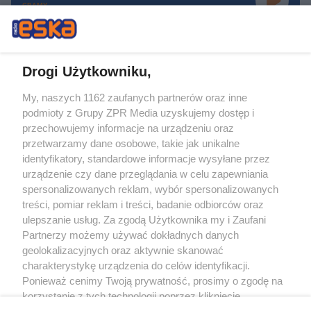
GRAMY
Drogi Użytkowniku,
My, naszych 1162 zaufanych partnerów oraz inne
Żaden utwór zamieszczony w serwisie nie może być powielany i
podmioty z Grupy ZPR Media uzyskujemy dostęp i
rozpowszechniany lub dalej rozpowszechniany w jakikolwiek sposób (w
tym także elektroniczny lub mechaniczny) na jakimkolwiek polu
przechowujemy informacje na urządzeniu oraz
eksploatacji w jakiejkolwiek formie, włącznie z umieszczaniem w Internecie
przetwarzamy dane osobowe, takie jak unikalne
bez pisemnej zgody właściciela praw. Jakiekolwiek użycie lub
wykorzystanie utworów w całości lub w części z naruszeniem prawa, tzn.
identyfikatory, standardowe informacje wysyłane przez
bez właściwej zgody, jest zabronione pod groźbą kary i może być ścigane
urządzenie czy dane przeglądania w celu zapewniania
prawnie.
spersonalizowanych reklam, wybór spersonalizowanych
treści, pomiar reklam i treści, badanie odbiorców oraz
ulepszanie usług. Za zgodą Użytkownika my i Zaufani
Partnerzy możemy używać dokładnych danych
geolokalizacyjnych oraz aktywnie skanować
charakterystykę urządzenia do celów identyfikacji.
O nas
Ponieważ cenimy Twoją prywatność, prosimy o zgodę na
korzystanie z tych technologii poprzez kliknięcie
Informacje prawne
„Akceptuję”. Zgoda jest dobrowolna i zawsze możesz ją