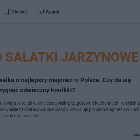
Słuchaj
Wygraj
O SAŁATKI JARZYNOWE
alka o najlepszy majonez w Polsce. Czy da się
zygnąć odwieczny konflikt?
dą święta, a to jak wiemy czas wielki przygotowań kuchennych i wielkich
nie wielkie zainteresowanie Polaków wywołuje problem majonezu w kuch
 każdy ma swój ulub…
doda