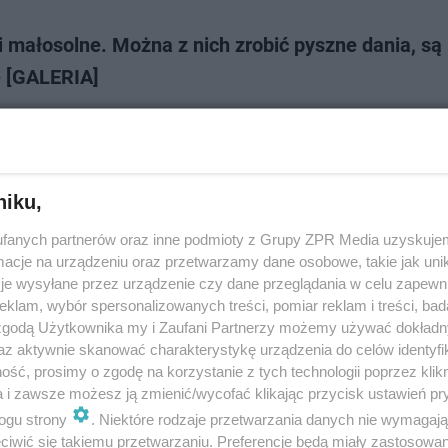
 małosolne. Można z nich zrobić pyszne dania, są
e [GALERIA]
ałosolne to namiętność kulinarna niejednego Polaka. Nie są trudne w
waniu i pasują do wielu dań oraz jako przekąska. Te zielone pyszności 
 kilku smacznych posiłków, k…
niku,
dodan
fanych partnerów oraz inne podmioty z Grupy ZPR Media uzyskujem
cje na urządzeniu oraz przetwarzamy dane osobowe, takie jak unika
Wojny majonezów - To zabawa dla prawdziwych
je wysyłane przez urządzenie czy dane przeglądania w celu zapewn
klam, wybór spersonalizowanych treści, pomiar reklam i treści, bad
ników majonezu
 zgodą Użytkownika my i Zaufani Partnerzy możemy używać dokład
az aktywnie skanować charakterystykę urządzenia do celów identyfi
waliśmy dla was QUIZ o wojnach majonezów. To prawdziwa gratka dla 
ść, prosimy o zgodę na korzystanie z tych technologii poprzez klikn
ynego" majonezu. Czy macie swoje ulubione rodzaje? Jeśli tak, to odpowie
a i zawsze możesz ją zmienić/wycofać klikając przycisk ustawień pr
 do przejścia"! …
ogu strony
. Niektóre rodzaje przetwarzania danych nie wymagaj
iwić się takiemu przetwarzaniu. Preferencje będą miały zastosowanie