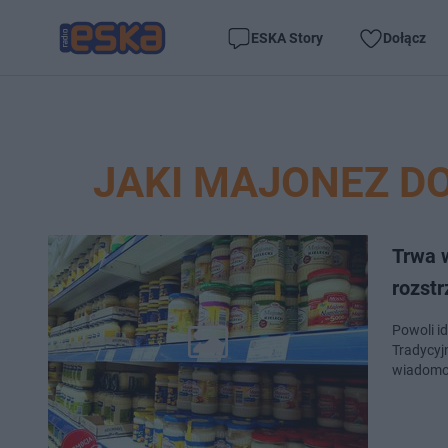
ESKA Story
Dołącz
JAKI MAJONEZ D
Trwa w
rozstr
Powoli i
Tradycyj
wiadomo