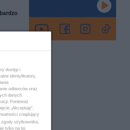
 bardzo
mogą być
o 24-7-2024
y dostęp i
lne identyfikatory,
iania
anie odbiorców oraz
nych danych
kacji. Ponieważ
miłośników
ięcie „Akceptuję”.
dzi nie
ywatności znajdujący
ą zgody użytkownika,
 tylko na tej